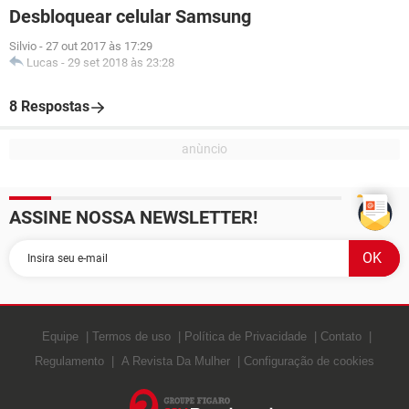
Desbloquear celular Samsung
Silvio
-
27 out 2017 às 17:29
Lucas
-
29 set 2018 às 23:28
8 Respostas
ASSINE NOSSA NEWSLETTER!
Equipe
Termos de uso
Política de Privacidade
Contato
Regulamento
A Revista Da Mulher
Configuração de cookies