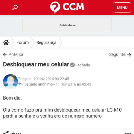
MENU
INÍCIO
JOGOS
WHATSAPP
DICAS
Fórum
Segurança
CELULAR
FACEBOOK
JOGOS
WHATSAPP
DOWNLOADS
Anterior
Seguinte
OUTLOOK
EXCEL
CELULAR
FACEBOOK
Desbloquear meu celular
INSTAGRAM
JOGOS
GMAIL
WHATSAPP
Fechado
FÓRUM
OUTLOOK
EXCEL
GUIA DE COMPRAS
CELULAR
FACEBOOK
Thayna
- 10 nov 2016 às 22:45
INSTAGRAM
JOGOS
GMAIL
WHATSAPP
GLOSSÁRIO
usuário anônimo -
11 nov 2016 às 03:43
OUTLOOK
EXCEL
GUIA DE COMPRAS
CELULAR
FACEBOOK
INSTAGRAM
JOGOS
GMAIL
WHATSAPP
Bom dia,
OUTLOOK
EXCEL
GUIA DE COMPRAS
CELULAR
FACEBOOK
Olá como fazo pra mim desbloquear meu celular LG k10
INSTAGRAM
GMAIL
perdi a senha e a senha era de numero numero
OUTLOOK
EXCEL
GUIA DE COMPRAS
INSTAGRAM
GMAIL