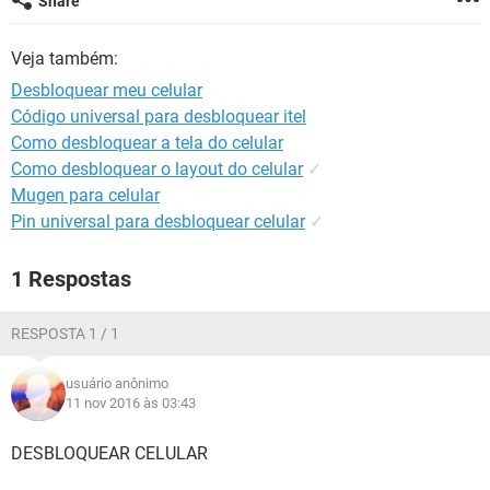
Share
GUIA DE COMPRAS
Veja também:
Desbloquear meu celular
Código universal para desbloquear itel
Como desbloquear a tela do celular
Como desbloquear o layout do celular
✓
Mugen para celular
Pin universal para desbloquear celular
✓
1 Respostas
RESPOSTA 1 / 1
usuário anônimo
11 nov 2016 às 03:43
DESBLOQUEAR CELULAR