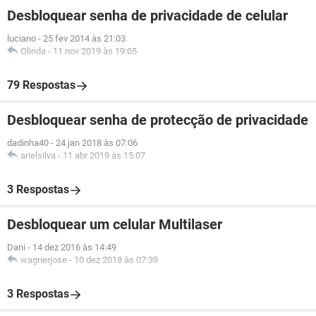
Desbloquear senha de privacidade de celular
luciano
-
25 fev 2014 às 21:03
Olinda
-
11 nov 2019 às 19:05
79 Respostas
Desbloquear senha de protecção de privacidade
dadinha40
-
24 jan 2018 às 07:06
arielsilva
-
11 abr 2019 às 15:07
3 Respostas
Desbloquear um celular Multilaser
Dani
-
14 dez 2016 às 14:49
wagnerjose
-
10 dez 2018 às 07:39
3 Respostas