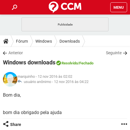
MENU
INÍCIO
JOGOS
WHATSAPP
DICAS
Fórum
Windows
Downloads
CELULAR
FACEBOOK
JOGOS
WHATSAPP
DOWNLOADS
Anterior
Seguinte
OUTLOOK
EXCEL
CELULAR
FACEBOOK
Windows downloads
INSTAGRAM
JOGOS
GMAIL
WHATSAPP
Resolvido
/Fechado
FÓRUM
OUTLOOK
EXCEL
GUIA DE COMPRAS
CELULAR
FACEBOOK
marquinho
- 12 nov 2016 às 02:02
INSTAGRAM
JOGOS
GMAIL
WHATSAPP
GLOSSÁRIO
usuário anônimo -
12 nov 2016 às 04:22
OUTLOOK
EXCEL
GUIA DE COMPRAS
CELULAR
FACEBOOK
INSTAGRAM
JOGOS
GMAIL
WHATSAPP
Bom dia,
OUTLOOK
EXCEL
GUIA DE COMPRAS
CELULAR
FACEBOOK
INSTAGRAM
GMAIL
bom dia obrigado pela ajuda
OUTLOOK
EXCEL
GUIA DE COMPRAS
INSTAGRAM
GMAIL
Share