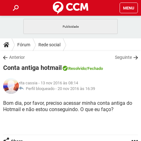
MENU
INÍCIO
JOGOS
WHATSAPP
DICAS
Fórum
Rede social
CELULAR
FACEBOOK
JOGOS
WHATSAPP
DOWNLOADS
Anterior
Seguinte
OUTLOOK
EXCEL
CELULAR
FACEBOOK
Conta antiga hotmail
INSTAGRAM
JOGOS
GMAIL
WHATSAPP
Resolvido
/Fechado
FÓRUM
OUTLOOK
EXCEL
GUIA DE COMPRAS
CELULAR
FACEBOOK
rita cassia
- 13 nov 2016 às 08:14
INSTAGRAM
JOGOS
GMAIL
WHATSAPP
GLOSSÁRIO
Perfil bloqueado -
20 nov 2016 às 16:39
OUTLOOK
EXCEL
GUIA DE COMPRAS
CELULAR
FACEBOOK
INSTAGRAM
JOGOS
GMAIL
WHATSAPP
Bom dia, por favor, preciso acessar minha conta antiga do
OUTLOOK
EXCEL
Hotmail e não estou conseguindo. O que eu faço?
GUIA DE COMPRAS
CELULAR
FACEBOOK
INSTAGRAM
GMAIL
OUTLOOK
EXCEL
GUIA DE COMPRAS
INSTAGRAM
GMAIL