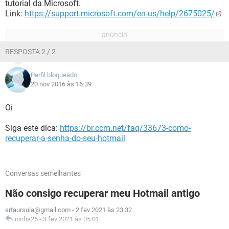
tutorial da Microsoft.
Link:
https://support.microsoft.com/en-us/help/2675025/
RESPOSTA 2 / 2
Perfil bloqueado
20 nov 2016 às 16:39
Oi
Siga este dica:
https://br.ccm.net/faq/33673-como-
recuperar-a-senha-do-seu-hotmail
Conversas semelhantes
Não consigo recuperar meu Hotmail antigo
srtaursula@gmail.com
-
2 fev 2021 às 23:32
ninha25
-
3 fev 2021 às 05:01