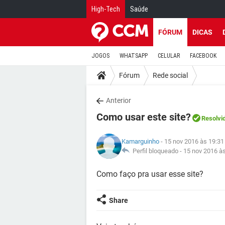
High-Tech
Saúde
FÓRUM
DICAS
JOGOS
WHATSAPP
CELULAR
FACEBOOK
Fórum
Rede social
Anterior
Como usar este site?
Resolvi
Kamarguinho
- 15 nov 2016 às 19:31
Perfil bloqueado -
15 nov 2016 à
Como faço pra usar esse site?
Share