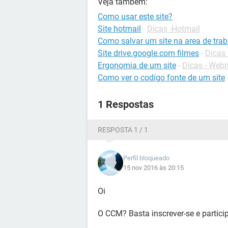
Veja também:
Como usar este site?
Site hotmail
-
Dicas -Hotmail
Como salvar um site na area de tra
Site drive.google.com filmes
-
Dicas 
Ergonomia de um site
-
Dicas - Web
Como ver o codigo fonte de um site
1 Respostas
RESPOSTA 1 / 1
Perfil bloqueado
15 nov 2016 às 20:15
Oi
O CCM? Basta inscrever-se e particip