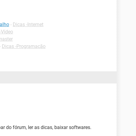
balho
-
Dicas -Internet
-Vídeo
master
-
Dicas -Programação
ar do fórum, ler as dicas, baixar softwares.