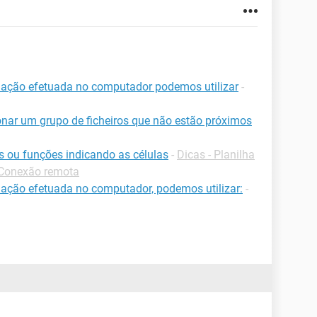
ação efetuada no computador podemos utilizar
-
cionar um grupo de ficheiros que não estão próximos
s ou funções indicando as células
-
Dicas - Planilha
-Conexão remota
ção efetuada no computador, podemos utilizar:
-