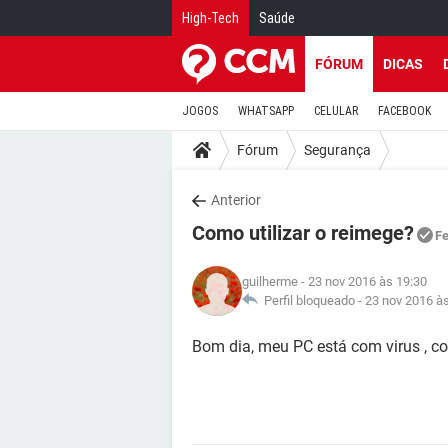
High-Tech
Saúde
FÓRUM
DICAS
JOGOS
WHATSAPP
CELULAR
FACEBOOK
Fórum
Segurança
Anterior
Como utilizar o reimege?
F
guilherme
- 23 nov 2016 às 19:30
Perfil bloqueado -
23 nov 2016 à
Bom dia, meu PC está com virus , 