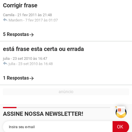
Corrigir frase
Camila
-
21 fev 2011 às 21:48
Mardem
-
7 fev 2017 às 01:07
5 Respostas
está frase esta certa ou errada
julia
-
23 set 2010 às 16:47
julia
-
23 set 2010 às 16:48
1 Respostas
ASSINE NOSSA NEWSLETTER!