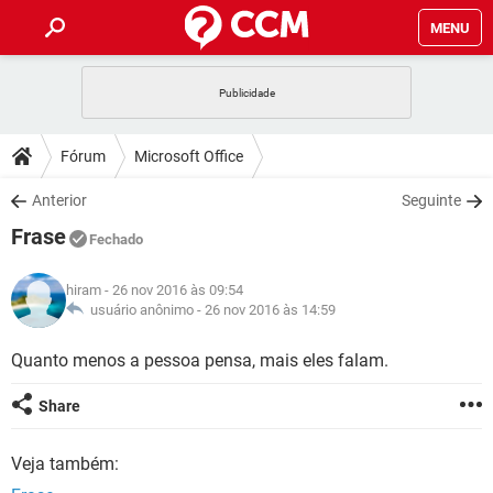
MENU
INÍCIO
JOGOS
WHATSAPP
DICAS
Fórum
Microsoft Office
CELULAR
FACEBOOK
JOGOS
WHATSAPP
DOWNLOADS
Anterior
Seguinte
OUTLOOK
EXCEL
CELULAR
FACEBOOK
Frase
INSTAGRAM
JOGOS
GMAIL
WHATSAPP
Fechado
FÓRUM
OUTLOOK
EXCEL
GUIA DE COMPRAS
CELULAR
FACEBOOK
hiram
- 26 nov 2016 às 09:54
INSTAGRAM
JOGOS
GMAIL
WHATSAPP
GLOSSÁRIO
usuário anônimo -
26 nov 2016 às 14:59
OUTLOOK
EXCEL
GUIA DE COMPRAS
CELULAR
FACEBOOK
INSTAGRAM
JOGOS
GMAIL
WHATSAPP
Quanto menos a pessoa pensa, mais eles falam.
OUTLOOK
EXCEL
GUIA DE COMPRAS
CELULAR
FACEBOOK
Share
INSTAGRAM
GMAIL
OUTLOOK
EXCEL
GUIA DE COMPRAS
Veja também:
INSTAGRAM
GMAIL