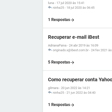
luna
-
17 jul 2020 às 15:41
ninha25
-
18 jul 2020 às 06:45
1 Respostas
Recuperar e-mail iBest
AdrianaPaiva
-
24 abr 2019 às 16:09
originado.x@ibest.com.br
-
24 fev 2021 às
5 Respostas
Como recuperar conta Yahoo
gilmara
-
20 jun 2022 às 14:21
ninha25
-
21 jun 2022 às 04:40
1 Respostas