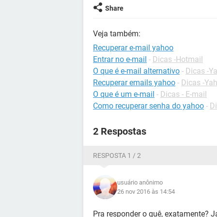
Share
Veja também:
Recuperar e-mail yahoo
Entrar no e-mail
-
Dicas -Hotmail
O que é e-mail alternativo
-
Dicas -Y
Recuperar emails yahoo
-
Dicas -Ya
O que é um e-mail
-
Dicas - E-mail
Como recuperar senha do yahoo
-
Di
2 Respostas
RESPOSTA 1 / 2
usuário anônimo
26 nov 2016 às 14:54
Pra responder o quê, exatamente? Já