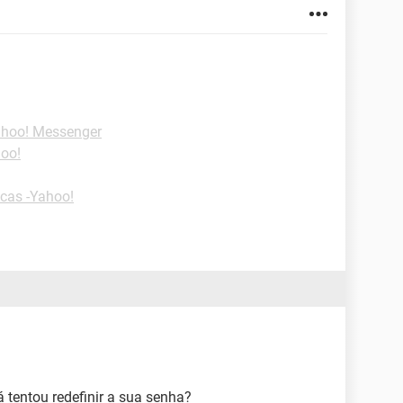
ahoo! Messenger
hoo!
cas -Yahoo!
 tentou redefinir a sua senha?