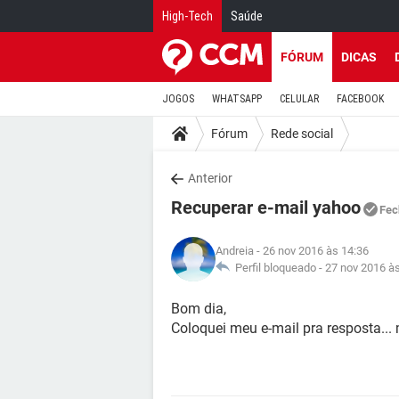
High-Tech
Saúde
FÓRUM
DICAS
JOGOS
WHATSAPP
CELULAR
FACEBOOK
Fórum
Rede social
Anterior
Recuperar e-mail yahoo
Fec
Andreia
- 26 nov 2016 às 14:36
Perfil bloqueado -
27 nov 2016 à
Bom dia,
Coloquei meu e-mail pra resposta...