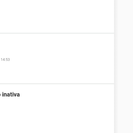
 14:53
 inativa