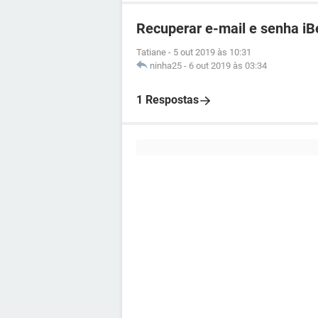
Recuperar e-mail e senha iB
Tatiane
-
5 out 2019 às 10:31
ninha25
-
6 out 2019 às 03:34
1 Respostas