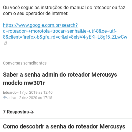
Ou você segue as instruções do manual do roteador ou faz
com o seu operador de internet:
https://www.google.com.br/search?
q=roteador++morotola+trocar+senha&ie=utf-8&oe=utf-
8&client=firefox-b&gfe_rd=cr&ei=8elsV4-yEKHL8gf5_ZLwCw
Conversas semelhantes
Saber a senha admin do roteador Mercusys
modelo mw301r
Eduardo
-
17 jul 2019 às 12:40
silva
-
2 dez 2020 às 17:18
7 Respostas
Como descobrir a senha do roteador Mercusys