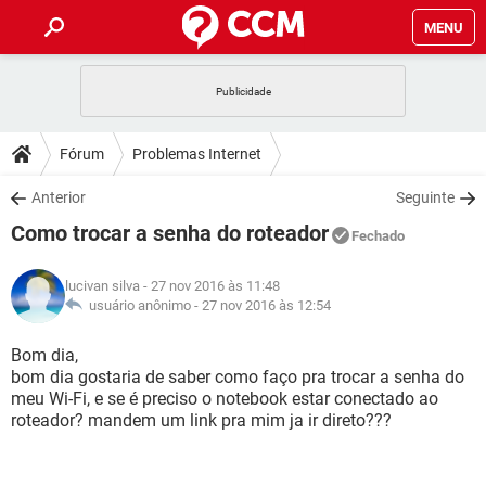
MENU
INÍCIO
JOGOS
WHATSAPP
DICAS
Fórum
Problemas Internet
CELULAR
FACEBOOK
JOGOS
WHATSAPP
DOWNLOADS
Anterior
Seguinte
OUTLOOK
EXCEL
CELULAR
FACEBOOK
Como trocar a senha do roteador
INSTAGRAM
JOGOS
GMAIL
WHATSAPP
Fechado
FÓRUM
OUTLOOK
EXCEL
GUIA DE COMPRAS
CELULAR
FACEBOOK
lucivan silva
- 27 nov 2016 às 11:48
INSTAGRAM
JOGOS
GMAIL
WHATSAPP
GLOSSÁRIO
usuário anônimo -
27 nov 2016 às 12:54
OUTLOOK
EXCEL
GUIA DE COMPRAS
CELULAR
FACEBOOK
INSTAGRAM
JOGOS
GMAIL
WHATSAPP
Bom dia,
OUTLOOK
EXCEL
bom dia gostaria de saber como faço pra trocar a senha do
GUIA DE COMPRAS
CELULAR
FACEBOOK
meu Wi-Fi, e se é preciso o notebook estar conectado ao
INSTAGRAM
GMAIL
roteador? mandem um link pra mim ja ir direto???
OUTLOOK
EXCEL
GUIA DE COMPRAS
INSTAGRAM
GMAIL