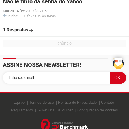
Não lembro da senha do Yahoo
Mariza
-
4 fev 2019 às 21:53
ninha25
-
5 fev 2019 às 04:45
1 Respostas
ASSINE NOSSA NEWSLETTER!
Equipe
Termos de uso
Política de Privacidade
Contato
Regulamento
A Revista Da Mulher
Configuração de cookies