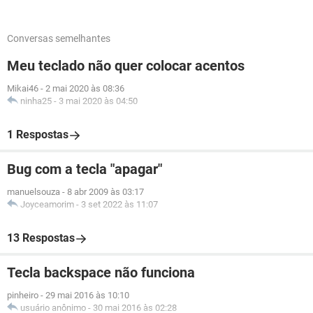
Conversas semelhantes
Meu teclado não quer colocar acentos
Mikai46
-
2 mai 2020 às 08:36
ninha25
-
3 mai 2020 às 04:50
1 Respostas
Bug com a tecla "apagar"
manuelsouza
-
8 abr 2009 às 03:17
Joyceamorim
-
3 set 2022 às 11:07
13 Respostas
Tecla backspace não funciona
pinheiro
-
29 mai 2016 às 10:10
usuário anônimo
-
30 mai 2016 às 02:28