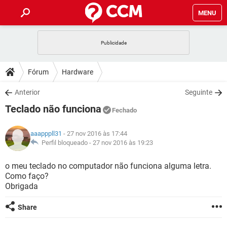
MENU
INÍCIO
JOGOS
WHATSAPP
DICAS
Fórum
Hardware
CELULAR
FACEBOOK
JOGOS
WHATSAPP
DOWNLOADS
Anterior
Seguinte
OUTLOOK
EXCEL
CELULAR
FACEBOOK
Teclado não funciona
INSTAGRAM
JOGOS
GMAIL
WHATSAPP
Fechado
FÓRUM
OUTLOOK
EXCEL
GUIA DE COMPRAS
CELULAR
FACEBOOK
aaapppll31
- 27 nov 2016 às 17:44
INSTAGRAM
JOGOS
GMAIL
WHATSAPP
GLOSSÁRIO
Perfil bloqueado -
27 nov 2016 às 19:23
OUTLOOK
EXCEL
GUIA DE COMPRAS
CELULAR
FACEBOOK
INSTAGRAM
JOGOS
GMAIL
WHATSAPP
o meu teclado no computador não funciona alguma letra.
OUTLOOK
EXCEL
Como faço?
GUIA DE COMPRAS
CELULAR
FACEBOOK
Obrigada
INSTAGRAM
GMAIL
OUTLOOK
EXCEL
GUIA DE COMPRAS
Share
INSTAGRAM
GMAIL