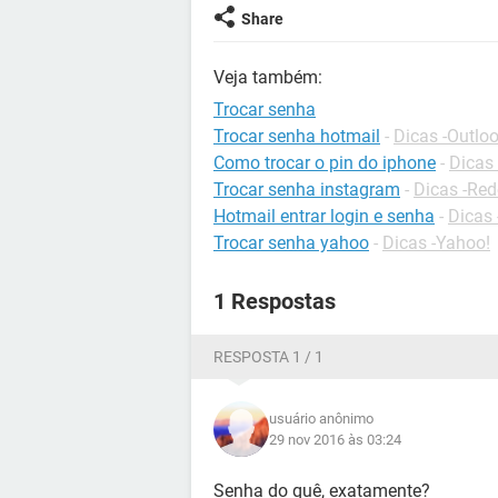
Share
Veja também:
Trocar senha
Trocar senha hotmail
-
Dicas -Outlo
Como trocar o pin do iphone
-
Dicas
Trocar senha instagram
-
Dicas -Red
Hotmail entrar login e senha
-
Dicas 
Trocar senha yahoo
-
Dicas -Yahoo!
1 Respostas
RESPOSTA 1 / 1
usuário anônimo
29 nov 2016 às 03:24
Senha do quê, exatamente?