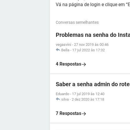
Vá na página de login e clique em “
Conversas semelhantes
Problemas na senha do Inst
vegasvini
-
27 nov 2019 às 00:46
Bella
-
17 jul 2022 às 17:32
4 Respostas
Saber a senha admin do ro
Eduardo
-
17 jul 2019 às 12:40
silva
-
2 dez 2020 às 17:18
7 Respostas