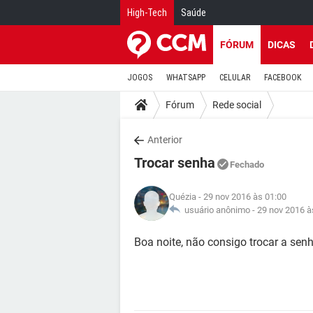
High-Tech
Saúde
FÓRUM
DICAS
JOGOS
WHATSAPP
CELULAR
FACEBOOK
Fórum
Rede social
Anterior
Trocar senha
Fechado
Quézia
- 29 nov 2016 às 01:00
usuário anônimo -
29 nov 2016 à
Boa noite, não consigo trocar a senh