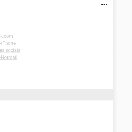
ok.com
 -iPhone
es sociais
-Hotmail