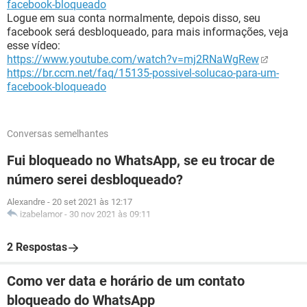
facebook-bloqueado
Logue em sua conta normalmente, depois disso, seu
facebook será desbloqueado, para mais informações, veja
esse vídeo:
https://www.youtube.com/watch?v=mj2RNaWgRew
https://br.ccm.net/faq/15135-possivel-solucao-para-um-
facebook-bloqueado
Conversas semelhantes
Fui bloqueado no WhatsApp, se eu trocar de
número serei desbloqueado?
Alexandre
-
20 set 2021 às 12:17
izabelamor
-
30 nov 2021 às 09:11
2 Respostas
Como ver data e horário de um contato
bloqueado do WhatsApp