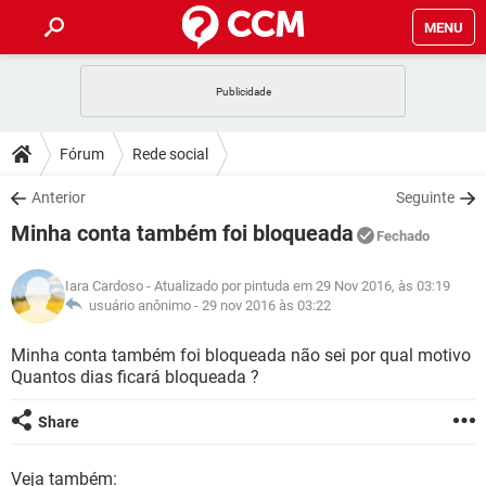
MENU
INÍCIO
JOGOS
WHATSAPP
DICAS
Fórum
Rede social
CELULAR
FACEBOOK
JOGOS
WHATSAPP
DOWNLOADS
Anterior
Seguinte
OUTLOOK
EXCEL
CELULAR
FACEBOOK
Minha conta também foi bloqueada
INSTAGRAM
JOGOS
GMAIL
WHATSAPP
Fechado
FÓRUM
OUTLOOK
EXCEL
GUIA DE COMPRAS
CELULAR
FACEBOOK
Iara Cardoso
- Atualizado por pintuda em 29 Nov 2016, às 03:19
INSTAGRAM
JOGOS
GMAIL
WHATSAPP
GLOSSÁRIO
usuário anônimo -
29 nov 2016 às 03:22
OUTLOOK
EXCEL
GUIA DE COMPRAS
CELULAR
FACEBOOK
INSTAGRAM
JOGOS
GMAIL
WHATSAPP
Minha conta também foi bloqueada não sei por qual motivo
OUTLOOK
EXCEL
Quantos dias ficará bloqueada ?
GUIA DE COMPRAS
CELULAR
FACEBOOK
INSTAGRAM
GMAIL
OUTLOOK
EXCEL
Share
GUIA DE COMPRAS
INSTAGRAM
GMAIL
Veja também: