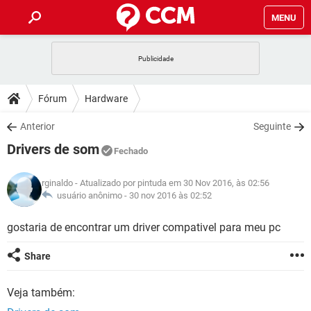
MENU
INÍCIO
JOGOS
WHATSAPP
DICAS
Fórum
Hardware
CELULAR
FACEBOOK
JOGOS
WHATSAPP
DOWNLOADS
Anterior
Seguinte
OUTLOOK
EXCEL
CELULAR
FACEBOOK
Drivers de som
INSTAGRAM
JOGOS
GMAIL
WHATSAPP
Fechado
FÓRUM
OUTLOOK
EXCEL
GUIA DE COMPRAS
CELULAR
FACEBOOK
rginaldo
- Atualizado por pintuda em 30 Nov 2016, às 02:56
INSTAGRAM
JOGOS
GMAIL
WHATSAPP
GLOSSÁRIO
usuário anônimo -
30 nov 2016 às 02:52
OUTLOOK
EXCEL
GUIA DE COMPRAS
CELULAR
FACEBOOK
INSTAGRAM
JOGOS
GMAIL
WHATSAPP
gostaria de encontrar um driver compativel para meu pc
OUTLOOK
EXCEL
GUIA DE COMPRAS
CELULAR
FACEBOOK
Share
INSTAGRAM
GMAIL
OUTLOOK
EXCEL
GUIA DE COMPRAS
Veja também:
INSTAGRAM
GMAIL