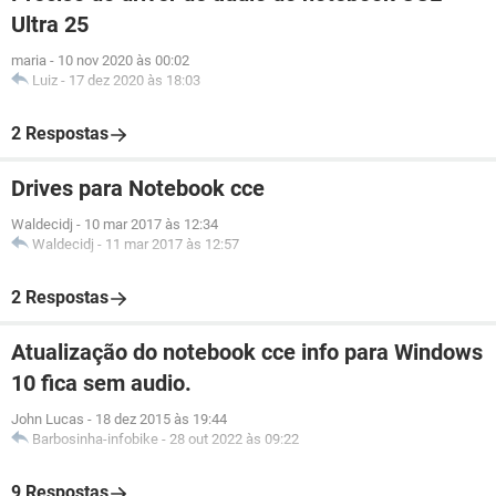
Ultra 25
maria
-
10 nov 2020 às 00:02
Luiz
-
17 dez 2020 às 18:03
2 Respostas
Drives para Notebook cce
Waldecidj
-
10 mar 2017 às 12:34
Waldecidj
-
11 mar 2017 às 12:57
2 Respostas
Atualização do notebook cce info para Windows
10 fica sem audio.
John Lucas
-
18 dez 2015 às 19:44
Barbosinha-infobike
-
28 out 2022 às 09:22
9 Respostas