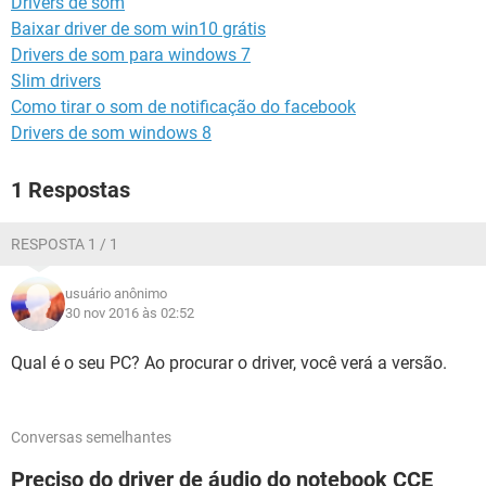
Drivers de som
GUIA DE COMPRAS
Baixar driver de som win10 grátis
Drivers de som para windows 7
Slim drivers
Como tirar o som de notificação do facebook
Drivers de som windows 8
1 Respostas
RESPOSTA 1 / 1
usuário anônimo
30 nov 2016 às 02:52
Qual é o seu PC? Ao procurar o driver, você verá a versão.
Conversas semelhantes
Preciso do driver de áudio do notebook CCE