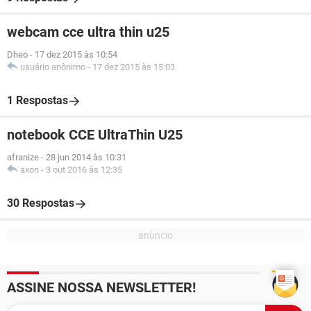
webcam cce ultra thin u25
Dheo
-
17 dez 2015 às 10:54
usuário anônimo
-
17 dez 2015 às 15:03
1 Respostas
notebook CCE UltraThin U25
afranize
-
28 jun 2014 às 10:31
axon
-
3 out 2016 às 12:35
30 Respostas
ASSINE NOSSA NEWSLETTER!