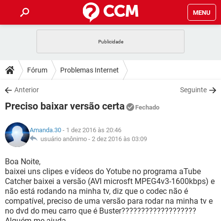
MENU
INÍCIO
JOGOS
WHATSAPP
DICAS
Fórum
Problemas Internet
CELULAR
FACEBOOK
JOGOS
WHATSAPP
DOWNLOADS
Anterior
Seguinte
OUTLOOK
EXCEL
CELULAR
FACEBOOK
Preciso baixar versão certa
INSTAGRAM
JOGOS
GMAIL
WHATSAPP
Fechado
FÓRUM
OUTLOOK
EXCEL
GUIA DE COMPRAS
CELULAR
FACEBOOK
Amanda.30
- 1 dez 2016 às 20:46
INSTAGRAM
JOGOS
GMAIL
WHATSAPP
GLOSSÁRIO
usuário anônimo -
2 dez 2016 às 03:09
OUTLOOK
EXCEL
GUIA DE COMPRAS
CELULAR
FACEBOOK
INSTAGRAM
JOGOS
GMAIL
WHATSAPP
Boa Noite,
OUTLOOK
EXCEL
baixei uns clipes e vídeos do Yotube no programa aTube
GUIA DE COMPRAS
CELULAR
FACEBOOK
Catcher baixei a versão (AVI microsft MPEG4v3-1600kbps) e
INSTAGRAM
GMAIL
não está rodando na minha tv, diz que o codec não é
OUTLOOK
EXCEL
GUIA DE COMPRAS
compatível, preciso de uma versão para rodar na minha tv e
INSTAGRAM
GMAIL
no dvd do meu carro que é Buster???????????????????
Alguém me ajuda...