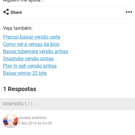
GUIA DE COMPRAS
Share
Veja também:
Preciso baixar versão certa
Como ver a versao da bios
Baixar tubemate versão antiga
Snaptube versão antiga
Play tv geh versão antiga
Baixar winrar 32 bits
1 Respostas
RESPOSTA 1 / 1
usuário anônimo
2 dez 2016 às 03:09