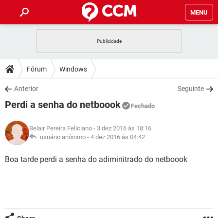
MENU
INÍCIO
JOGOS
WHATSAPP
DICAS
Fórum
Windows
CELULAR
FACEBOOK
JOGOS
WHATSAPP
DOWNLOADS
Anterior
Seguinte
OUTLOOK
EXCEL
CELULAR
FACEBOOK
Perdi a senha do netboook
INSTAGRAM
JOGOS
GMAIL
WHATSAPP
Fechado
FÓRUM
OUTLOOK
EXCEL
GUIA DE COMPRAS
CELULAR
FACEBOOK
Belair Pereira Feliciano
- 3 dez 2016 às 18:16
INSTAGRAM
JOGOS
GMAIL
WHATSAPP
GLOSSÁRIO
usuário anônimo -
4 dez 2016 às 04:42
OUTLOOK
EXCEL
GUIA DE COMPRAS
CELULAR
FACEBOOK
INSTAGRAM
JOGOS
GMAIL
WHATSAPP
Boa tarde perdi a senha do adiminitrado do netboook
OUTLOOK
EXCEL
GUIA DE COMPRAS
CELULAR
FACEBOOK
INSTAGRAM
GMAIL
OUTLOOK
EXCEL
GUIA DE COMPRAS
INSTAGRAM
GMAIL