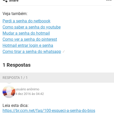
Share
GUIA DE COMPRAS
Veja também:
Perdi a senha do netboook
Como saber a senha do youtube
Mudar a senha do hotmail
Como ver a senha do pinterest
Hotmail entrar login e senha
Como tirar a senha do whatsapp
✓
1 Respostas
RESPOSTA 1 / 1
usuário anônimo
4 dez 2016 às 04:42
Leia esta dica:
https://br.ccm.net/faq/100-esqueci-a-senha-do-bios