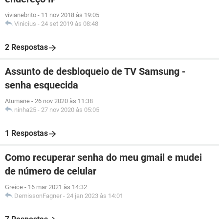
vivianebrito
-
11 nov 2018 às 19:05
Vinicius
-
24 set 2019 às 08:48
2 Respostas
Assunto de desbloqueio de TV Samsung -
senha esquecida
Atumane
-
26 nov 2020 às 11:38
ninha25
-
27 nov 2020 às 05:05
1 Respostas
Como recuperar senha do meu gmail e mudei
de número de celular
Greice
-
16 mar 2021 às 14:32
DemissonFagner
-
24 jan 2023 às 14:01