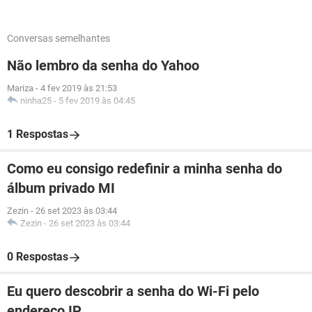
Conversas semelhantes
Não lembro da senha do Yahoo
Mariza
-
4 fev 2019 às 21:53
ninha25
-
5 fev 2019 às 04:45
1 Respostas
Como eu consigo redefinir a minha senha do
álbum privado MI
Zezin
-
26 set 2023 às 03:44
Zezin
-
26 set 2023 às 03:44
0 Respostas
Eu quero descobrir a senha do Wi-Fi pelo
endereço IP