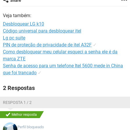
Share
GUIA DE COMPRAS
Veja também:
Desbloquear LG k10
Código universal para desbloquear itel
Lg pc suite
PIN de proteção de privacidade de itel A32F
✓
Como desbloquear meu celular esqueci a senha ele é da
marca ZTE
Senha de acesso para um telefone Itel 5600 mede in China
que foi trancado
✓
2 Respostas
RESPOSTA 1 / 2
Melhor resposta
Perfil bloqueado