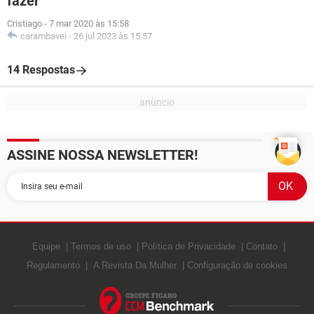
fazer
Cristiago
-
7 mar 2020 às 15:58
carambavei
-
26 jul 2023 às 15:57
14 Respostas
ASSINE NOSSA NEWSLETTER!
Equipe
Termos de uso
Política de Privacidade
Contato
Regulamento
A Revista Da Mulher
Configuração de cookies