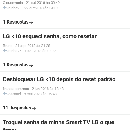
Claudevania
-
21 out 2018 às 09:49
ninha25
-
22 out 2018 às 04:37
1 Respostas
LG k10 esqueci senha, como resetar
Bruno
-
31 ago 2018 às 21:28
ninha25
-
1 set 2018 às 02:23
1 Respostas
Desbloquear LG k10 depois do reset padrão
franciscoramos
-
2 jun 2018 às 13:48
Samuel
-
8 mai 2023 às 06:48
11 Respostas
Troquei senha da minha Smart TV LG o que