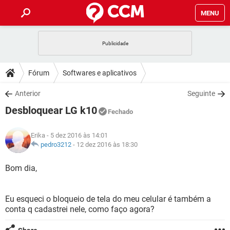
MENU
INÍCIO
JOGOS
WHATSAPP
DICAS
Fórum
Softwares e aplicativos
CELULAR
FACEBOOK
JOGOS
WHATSAPP
DOWNLOADS
Anterior
Seguinte
OUTLOOK
EXCEL
CELULAR
FACEBOOK
Desbloquear LG k10
INSTAGRAM
JOGOS
GMAIL
WHATSAPP
Fechado
FÓRUM
OUTLOOK
EXCEL
GUIA DE COMPRAS
CELULAR
FACEBOOK
Erika
- 5 dez 2016 às 14:01
INSTAGRAM
JOGOS
GMAIL
WHATSAPP
GLOSSÁRIO
pedro3212
-
12 dez 2016 às 18:30
OUTLOOK
EXCEL
GUIA DE COMPRAS
CELULAR
FACEBOOK
INSTAGRAM
JOGOS
GMAIL
WHATSAPP
Bom dia,
OUTLOOK
EXCEL
GUIA DE COMPRAS
CELULAR
FACEBOOK
INSTAGRAM
GMAIL
Eu esqueci o bloqueio de tela do meu celular é também a
OUTLOOK
EXCEL
GUIA DE COMPRAS
conta q cadastrei nele, como faço agora?
INSTAGRAM
GMAIL