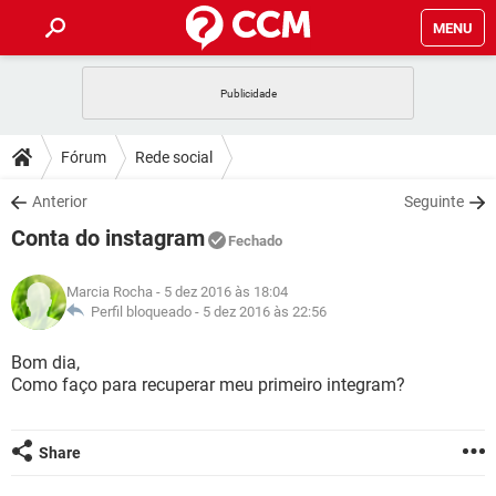
MENU
INÍCIO
JOGOS
WHATSAPP
DICAS
Fórum
Rede social
CELULAR
FACEBOOK
JOGOS
WHATSAPP
DOWNLOADS
Anterior
Seguinte
OUTLOOK
EXCEL
CELULAR
FACEBOOK
Conta do instagram
INSTAGRAM
JOGOS
GMAIL
WHATSAPP
Fechado
FÓRUM
OUTLOOK
EXCEL
GUIA DE COMPRAS
CELULAR
FACEBOOK
Marcia Rocha
- 5 dez 2016 às 18:04
INSTAGRAM
JOGOS
GMAIL
WHATSAPP
GLOSSÁRIO
Perfil bloqueado -
5 dez 2016 às 22:56
OUTLOOK
EXCEL
GUIA DE COMPRAS
CELULAR
FACEBOOK
INSTAGRAM
JOGOS
GMAIL
WHATSAPP
Bom dia,
OUTLOOK
EXCEL
Como faço para recuperar meu primeiro integram?
GUIA DE COMPRAS
CELULAR
FACEBOOK
INSTAGRAM
GMAIL
OUTLOOK
EXCEL
GUIA DE COMPRAS
Share
INSTAGRAM
GMAIL