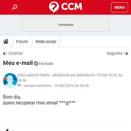
MENU
INÍCIO
JOGOS
WHATSAPP
DICAS
Fórum
Rede social
CELULAR
FACEBOOK
JOGOS
WHATSAPP
DOWNLOADS
Anterior
Seguinte
OUTLOOK
EXCEL
CELULAR
FACEBOOK
Meu e-mail
INSTAGRAM
JOGOS
GMAIL
WHATSAPP
Fechado
FÓRUM
OUTLOOK
EXCEL
GUIA DE COMPRAS
CELULAR
FACEBOOK
celso ademir ribeiro
- Atualizado por pintuda em 13 Dez 2016, às
INSTAGRAM
JOGOS
GMAIL
WHATSAPP
04:36
GLOSSÁRIO
OUTLOOK
EXCEL
usuário anônimo -
13 dez 2016 às 04:36
GUIA DE COMPRAS
CELULAR
FACEBOOK
INSTAGRAM
JOGOS
GMAIL
WHATSAPP
Bom dia,
OUTLOOK
EXCEL
quero recuperar meu email ***@***
GUIA DE COMPRAS
CELULAR
FACEBOOK
INSTAGRAM
GMAIL
OUTLOOK
EXCEL
GUIA DE COMPRAS
INSTAGRAM
GMAIL