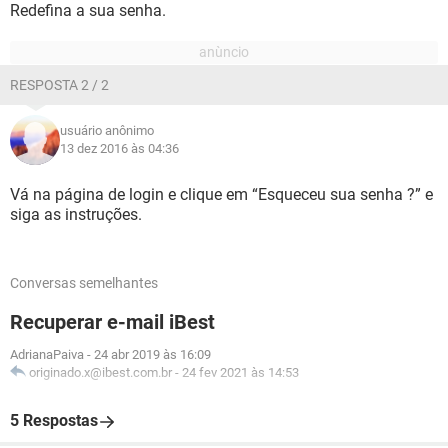
Redefina a sua senha.
RESPOSTA 2 / 2
usuário anônimo
13 dez 2016 às 04:36
Vá na página de login e clique em “Esqueceu sua senha ?” e
siga as instruções.
Conversas semelhantes
Recuperar e-mail iBest
AdrianaPaiva
-
24 abr 2019 às 16:09
originado.x@ibest.com.br
-
24 fev 2021 às 14:53
5 Respostas