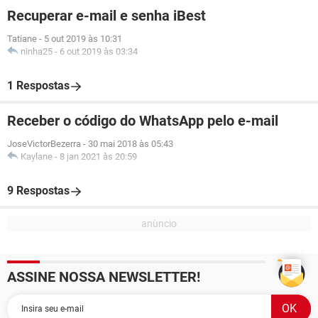
Recuperar e-mail e senha iBest
Tatiane
-
5 out 2019 às 10:31
ninha25
-
6 out 2019 às 03:34
1 Respostas
Receber o código do WhatsApp pelo e-mail
JoseVictorBezerra
-
30 mai 2018 às 05:43
Kaylane
-
8 jan 2021 às 20:59
9 Respostas
ASSINE NOSSA NEWSLETTER!