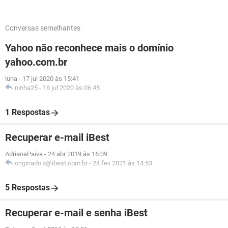
Conversas semelhantes
Yahoo não reconhece mais o domínio
yahoo.com.br
luna
-
17 jul 2020 às 15:41
ninha25
-
18 jul 2020 às 06:45
1 Respostas
Recuperar e-mail iBest
AdrianaPaiva
-
24 abr 2019 às 16:09
originado.x@ibest.com.br
-
24 fev 2021 às 14:53
5 Respostas
Recuperar e-mail e senha iBest