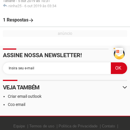
Tatiane
-
5 out 2019 às 10:31
ninha25
-
6 out 2019 às 03:34
1 Respostas
ASSINE NOSSA NEWSLETTER!
VEJA TAMBÉM
Criar email outlook
Cco email
Equipe
Termos de uso
Política de Privacidade
Contato