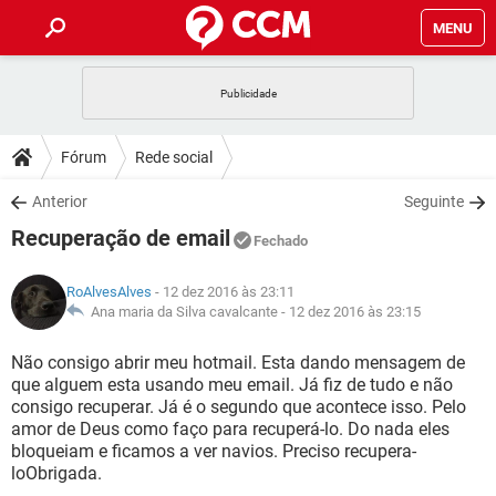
MENU
INÍCIO
JOGOS
WHATSAPP
DICAS
Fórum
Rede social
CELULAR
FACEBOOK
JOGOS
WHATSAPP
DOWNLOADS
Anterior
Seguinte
OUTLOOK
EXCEL
CELULAR
FACEBOOK
Recuperação de email
INSTAGRAM
JOGOS
GMAIL
WHATSAPP
Fechado
FÓRUM
OUTLOOK
EXCEL
GUIA DE COMPRAS
CELULAR
FACEBOOK
RoAlvesAlves
- 12 dez 2016 às 23:11
INSTAGRAM
JOGOS
GMAIL
WHATSAPP
GLOSSÁRIO
Ana maria da Silva cavalcante -
12 dez 2016 às 23:15
OUTLOOK
EXCEL
GUIA DE COMPRAS
CELULAR
FACEBOOK
INSTAGRAM
JOGOS
GMAIL
WHATSAPP
Não consigo abrir meu hotmail. Esta dando mensagem de
OUTLOOK
EXCEL
que alguem esta usando meu email. Já fiz de tudo e não
GUIA DE COMPRAS
CELULAR
FACEBOOK
consigo recuperar. Já é o segundo que acontece isso. Pelo
INSTAGRAM
GMAIL
amor de Deus como faço para recuperá-lo. Do nada eles
OUTLOOK
EXCEL
GUIA DE COMPRAS
bloqueiam e ficamos a ver navios. Preciso recupera-
INSTAGRAM
GMAIL
loObrigada.