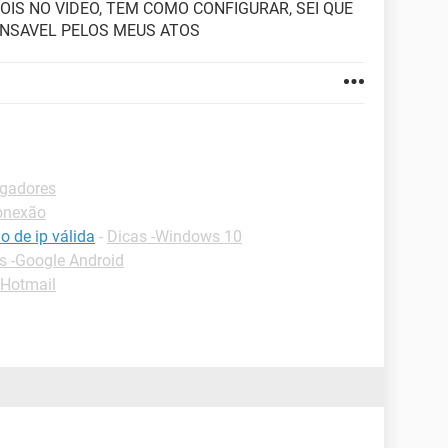
OIS NO VIDEO, TEM COMO CONFIGURAR, SEI QUE
NSAVEL PELOS MEUS ATOS
egadores
onexão
 de ip válida
-
Dicas -Windows 10
s -Google Android
-Hotmail