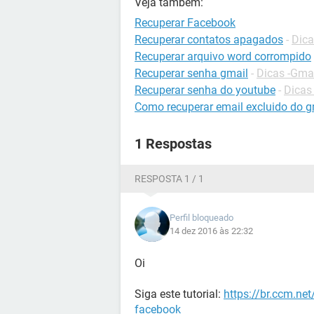
Veja também:
Recuperar Facebook
Recuperar contatos apagados
-
Dica
Recuperar arquivo word corrompido
Recuperar senha gmail
-
Dicas -Gma
Recuperar senha do youtube
-
Dicas
Como recuperar email excluido do g
1 Respostas
RESPOSTA 1 / 1
Perfil bloqueado
14 dez 2016 às 22:32
Oi
Siga este tutorial:
https://br.ccm.ne
facebook