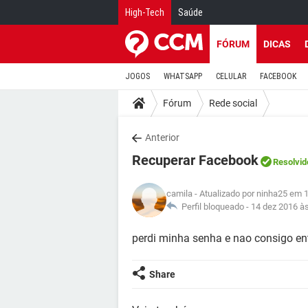
High-Tech
Saúde
FÓRUM
DICAS
JOGOS
WHATSAPP
CELULAR
FACEBOOK
Fórum
Rede social
Anterior
Recuperar Facebook
Resolvid
camila
- Atualizado por ninha25 em 
Perfil bloqueado -
14 dez 2016 à
perdi minha senha e nao consigo en
Share