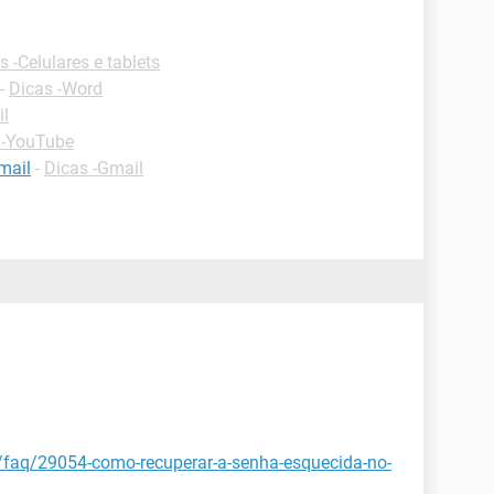
s -Celulares e tablets
-
Dicas -Word
il
 -YouTube
mail
-
Dicas -Gmail
t/faq/29054-como-recuperar-a-senha-esquecida-no-