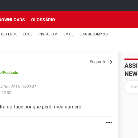
DOWNLOADS
GLOSSÁRIO
OUTLOOK
EXCEL
INSTAGRAM
GMAIL
GUIA DE COMPRAS
Seguinte
ASS
NEW
o
/Fechado
14 Dez 2016, às 22:32
s 22:32
tra no face por que perdi meu numero