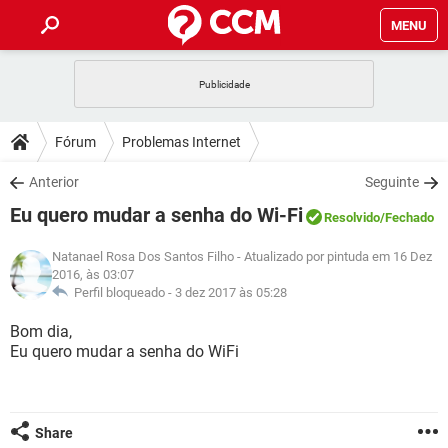
MENU
INÍCIO
JOGOS
WHATSAPP
DICAS
Fórum
Problemas Internet
CELULAR
FACEBOOK
JOGOS
WHATSAPP
DOWNLOADS
Anterior
Seguinte
OUTLOOK
EXCEL
CELULAR
FACEBOOK
Eu quero mudar a senha do Wi-Fi
INSTAGRAM
JOGOS
GMAIL
WHATSAPP
Resolvido
/Fechado
FÓRUM
OUTLOOK
EXCEL
GUIA DE COMPRAS
CELULAR
FACEBOOK
Natanael Rosa Dos Santos Filho
- Atualizado por pintuda em 16 Dez
INSTAGRAM
JOGOS
GMAIL
WHATSAPP
2016, às 03:07
GLOSSÁRIO
OUTLOOK
EXCEL
Perfil bloqueado -
3 dez 2017 às 05:28
GUIA DE COMPRAS
CELULAR
FACEBOOK
INSTAGRAM
JOGOS
GMAIL
WHATSAPP
Bom dia,
OUTLOOK
EXCEL
Eu quero mudar a senha do WiFi
GUIA DE COMPRAS
CELULAR
FACEBOOK
INSTAGRAM
GMAIL
OUTLOOK
EXCEL
GUIA DE COMPRAS
INSTAGRAM
GMAIL
Share