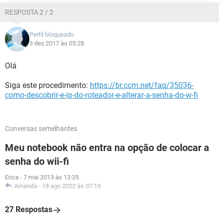
RESPOSTA 2 / 2
Perfil bloqueado
3 dez 2017 às 05:28
Olá
Siga este procedimento:
https://br.ccm.net/faq/35036-
como-descobrir-e-ip-do-roteador-e-alterar-a-senha-do-w-fi
Conversas semelhantes
Meu notebook não entra na opção de colocar a
senha do wii-fi
Erica
-
7 mai 2013 às 13:35
Amanda
-
18 ago 2022 às 07:19
27 Respostas