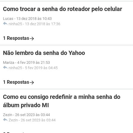
Como trocar a senha do roteador pelo celular
Lucas
-
13 dez 2018 às 10:43
ninha25
-
13 dez 2018 às 17:36
1 Respostas
Não lembro da senha do Yahoo
Mariza
-
4 fev 2019 às 21:53
ninha25
-
5 fev 2019 às 04:45
1 Respostas
Como eu consigo redefinir a minha senha do
álbum privado MI
Zezin
-
26 set 2023 às 03:44
Zezin
-
26 set 2023 às 03:44