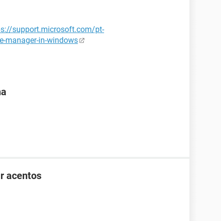
ps://support.microsoft.com/pt-
ce-manager-in-windows
na
r acentos