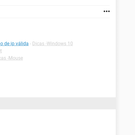
 de ip válida
-
Dicas -Windows 10
t
cas -Mouse