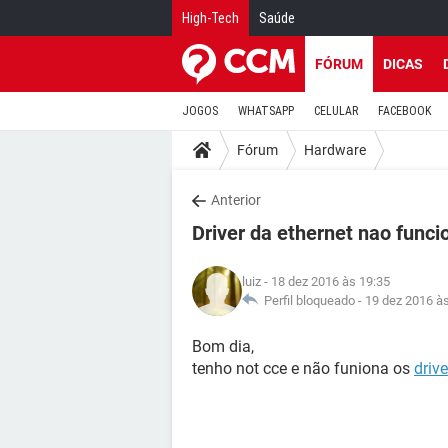
High-Tech
Saúde
FÓRUM
DICAS
JOGOS
WHATSAPP
CELULAR
FACEBOOK
Fórum
Hardware
Anterior
Driver da ethernet nao funci
luiz
- 18 dez 2016 às 19:35
Perfil bloqueado -
19 dez 2016 à
Bom dia,
tenho not cce e não funiona os
drive