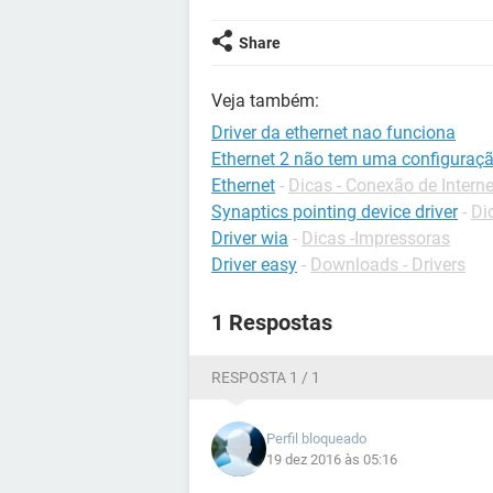
Share
Veja também:
Driver da ethernet nao funciona
Ethernet 2 não tem uma configuração
Ethernet
-
Dicas - Conexão de Interne
Synaptics pointing device driver
-
Di
Driver wia
-
Dicas -Impressoras
Driver easy
-
Downloads - Drivers
1 Respostas
RESPOSTA 1 / 1
Perfil bloqueado
19 dez 2016 às 05:16