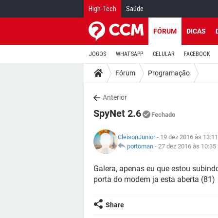
High-Tech
Saúde
FÓRUM
DICAS
JOGOS
WHATSAPP
CELULAR
FACEBOOK
Fórum
Programação
Anterior
SpyNet 2.6
Fechado
CleisonJunior
- 19 dez 2016 às 13:11
portoman
-
27 dez 2016 às 10:35
Galera, apenas eu que estou subind
porta do modem ja esta aberta (81)
Share