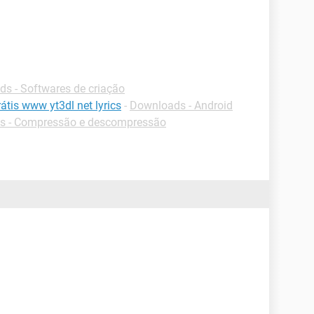
s - Softwares de criação
tis www yt3dl net lyrics
-
Downloads - Android
s - Compressão e descompressão