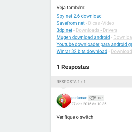
Veja também:
Spy net 2.6 download
Savefrom net
-
Dicas -Vídeo
3dp net
-
Downloads - Drivers
Mugen download android
-
Download
Youtube downloader para android grá
Winrar 32 bits download
-
Download
1 Respostas
RESPOSTA 1 / 1
portoman
107
27 dez 2016 às 10:35
Verifique o switch