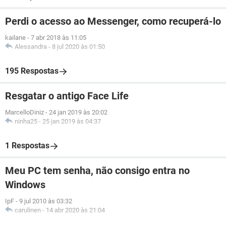
Perdi o acesso ao Messenger, como recuperá-lo
kailane
-
7 abr 2018 às 11:05
Alessandra
-
8 jul 2020 às 01:50
195 Respostas
Resgatar o antigo Face Life
MarcelloDiniz
-
24 jan 2019 às 20:02
ninha25
-
25 jan 2019 às 04:37
1 Respostas
Meu PC tem senha, não consigo entra no
Windows
IpF
-
9 jul 2010 às 03:32
carulinen
-
14 abr 2020 às 21:04