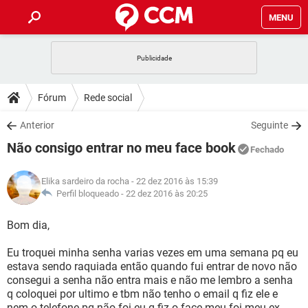
MENU
INÍCIO
JOGOS
WHATSAPP
DICAS
Fórum
Rede social
CELULAR
FACEBOOK
JOGOS
WHATSAPP
DOWNLOADS
Anterior
Seguinte
OUTLOOK
EXCEL
CELULAR
FACEBOOK
Não consigo entrar no meu face book
INSTAGRAM
JOGOS
GMAIL
WHATSAPP
Fechado
FÓRUM
OUTLOOK
EXCEL
GUIA DE COMPRAS
CELULAR
FACEBOOK
Elika sardeiro da rocha
- 22 dez 2016 às 15:39
INSTAGRAM
JOGOS
GMAIL
WHATSAPP
GLOSSÁRIO
Perfil bloqueado -
22 dez 2016 às 20:25
OUTLOOK
EXCEL
GUIA DE COMPRAS
CELULAR
FACEBOOK
INSTAGRAM
JOGOS
GMAIL
WHATSAPP
Bom dia,
OUTLOOK
EXCEL
GUIA DE COMPRAS
CELULAR
FACEBOOK
Eu troquei minha senha varias vezes em uma semana pq eu
INSTAGRAM
GMAIL
estava sendo raquiada então quando fui entrar de novo não
OUTLOOK
EXCEL
GUIA DE COMPRAS
consegui a senha não entra mais e não me lembro a senha
INSTAGRAM
GMAIL
q coloquei por ultimo e tbm não tenho o email q fiz ele e
nem o telefone pq não foi eu q fiz o face meu foi meu ex