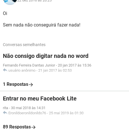
22 dez 2016 às 20:25
Oi
Sem nada não conseguirá fazer nada!
Conversas semelhantes
Não consigo digitar nada no word
Fernando Ferreira Dantas Junior
-
20 jan 2017 às 15:36
usuário anônimo
-
21 jan 2017 às 02:53
1 Respostas
Entrar no meu Facebook Lite
rita
-
30 mai 2018 às 14:31
Eronildoeronildonildo76
-
25 mai 2019 às 01:30
89 Respostas