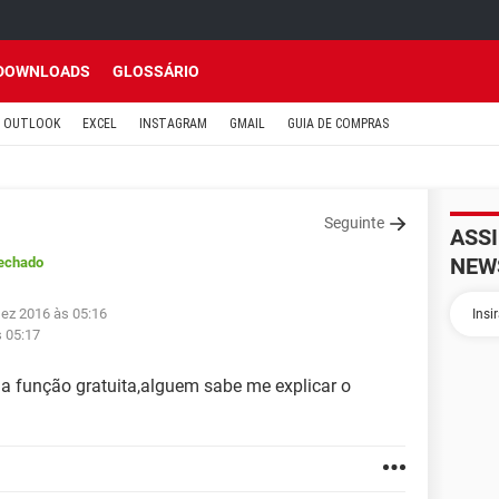
DOWNLOADS
GLOSSÁRIO
OUTLOOK
EXCEL
INSTAGRAM
GMAIL
GUIA DE COMPRAS
Seguinte
ASS
NEW
echado
Dez 2016 às 05:16
s 05:17
na função gratuita,alguem sabe me explicar o