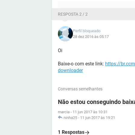
RESPOSTA 2 / 2
Perfil bloqueado
28 dez 2016 às 05:17
Oi
Baixe-o com este link:
https://br.cc
downloader
Conversas semelhantes
Não estou conseguindo baix
marcia
-
11 jun 2017 às 10:31
ninha25
-
11 jun 2017 às 19:21
1 Respostas