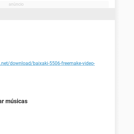
m.net/download/baixaki-5506-freemake-video-
ar músicas