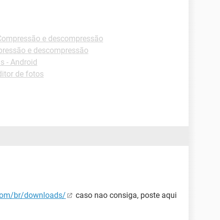
Compressão e descompressão
pressão e descompressão
 - Android
itor de fotos
com/br/downloads/
caso nao consiga, poste aqui