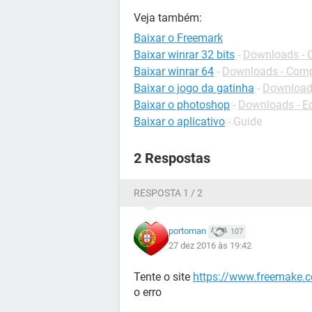
Veja também:
Baixar o Freemark
Baixar winrar 32 bits
-
Downloads - 
Baixar winrar 64
-
Downloads - Com
Baixar o jogo da gatinha
-
Downloads
Baixar o photoshop
-
Downloads - Ed
Baixar o aplicativo
- Guide
2 Respostas
RESPOSTA 1 / 2
portoman
107
27 dez 2016 às 19:42
Tente o site
https://www.freemake.
o erro