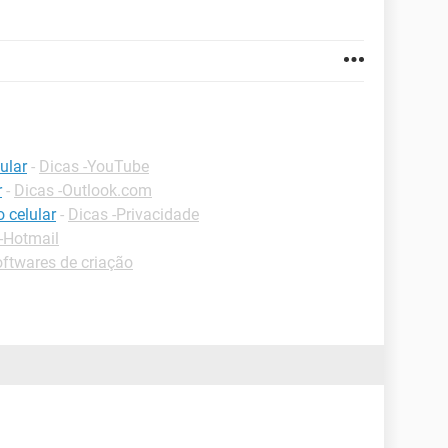
ular
-
Dicas -YouTube
r
-
Dicas -Outlook.com
 celular
-
Dicas -Privacidade
-Hotmail
ftwares de criação