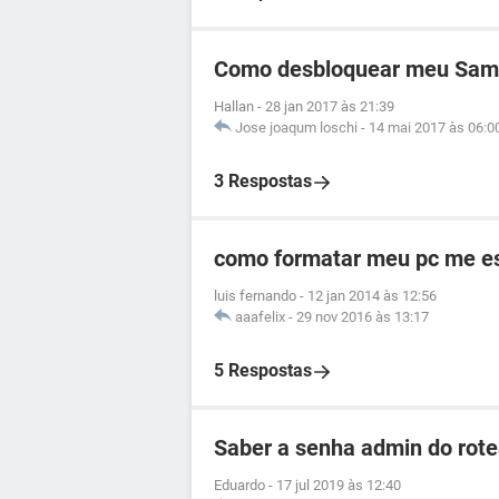
Como desbloquear meu Sams
Hallan
-
28 jan 2017 às 21:39
Jose joaqum loschi
-
14 mai 2017 às 06:0
3 Respostas
como formatar meu pc me es
luis fernando
-
12 jan 2014 às 12:56
aaafelix
-
29 nov 2016 às 13:17
5 Respostas
Saber a senha admin do ro
Eduardo
-
17 jul 2019 às 12:40