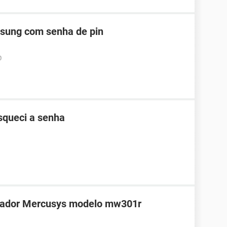
ung com senha de pin
0
queci a senha
teador Mercusys modelo mw301r