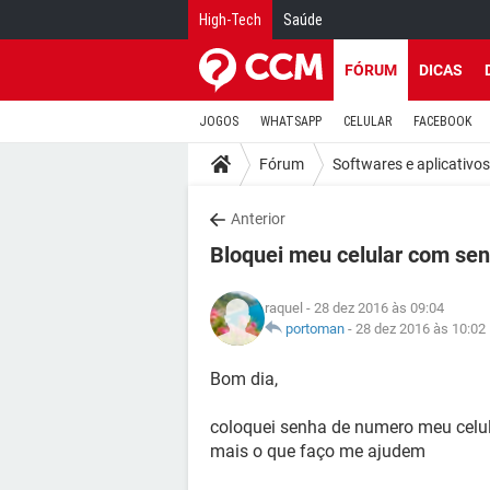
High-Tech
Saúde
FÓRUM
DICAS
JOGOS
WHATSAPP
CELULAR
FACEBOOK
Fórum
Softwares e aplicativos
Anterior
Bloquei meu celular com se
raquel
- 28 dez 2016 às 09:04
portoman
-
28 dez 2016 às 10:02
Bom dia,
coloquei senha de numero meu celul
mais o que faço me ajudem