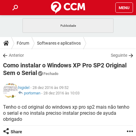
MENU
INÍCIO
JOGOS
WHATSAPP
DICAS
Fórum
Softwares e aplicativos
CELULAR
FACEBOOK
JOGOS
WHATSAPP
DOWNLOADS
Anterior
Seguinte
OUTLOOK
EXCEL
CELULAR
FACEBOOK
Como instalar o Windows XP Pro SP2 Original
INSTAGRAM
JOGOS
GMAIL
WHATSAPP
FÓRUM
OUTLOOK
EXCEL
Sem o Serial
Fechado
GUIA DE COMPRAS
CELULAR
FACEBOOK
INSTAGRAM
JOGOS
GMAIL
WHATSAPP
GLOSSÁRIO
OUTLOOK
EXCEL
higidel
- 28 dez 2016 às 09:52
GUIA DE COMPRAS
CELULAR
FACEBOOK
portoman
-
28 dez 2016 às 10:03
INSTAGRAM
JOGOS
GMAIL
WHATSAPP
OUTLOOK
EXCEL
Tenho o cd original do windows xp pro sp2 mais não tenho
GUIA DE COMPRAS
CELULAR
FACEBOOK
INSTAGRAM
GMAIL
o serial e no instala preciso instalar preciso de ayuda
OUTLOOK
EXCEL
obrigado
GUIA DE COMPRAS
INSTAGRAM
GMAIL
Share