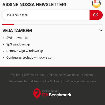
ASSINE NOSSA NEWSLETTER!
VEJA TAMBÉM
$Windows.~bt
Sp3 windows xp
Remove wga windows xp
Configurar teclado windows xp
Equipe
Termos de uso
Política de Privacidade
Contato
Regulamento
A Revista Da Mulher
Configuração de cookies