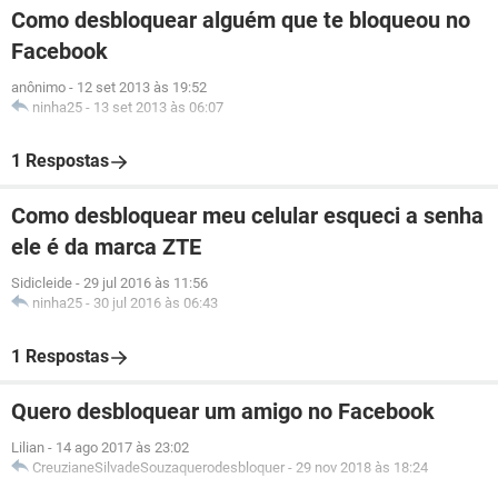
Como desbloquear alguém que te bloqueou no
Facebook
anônimo
-
12 set 2013 às 19:52
ninha25
-
13 set 2013 às 06:07
1 Respostas
Como desbloquear meu celular esqueci a senha
ele é da marca ZTE
Sidicleide
-
29 jul 2016 às 11:56
ninha25
-
30 jul 2016 às 06:43
1 Respostas
Quero desbloquear um amigo no Facebook
Lilian
-
14 ago 2017 às 23:02
CreuzianeSilvadeSouzaquerodesbloquer
-
29 nov 2018 às 18:24