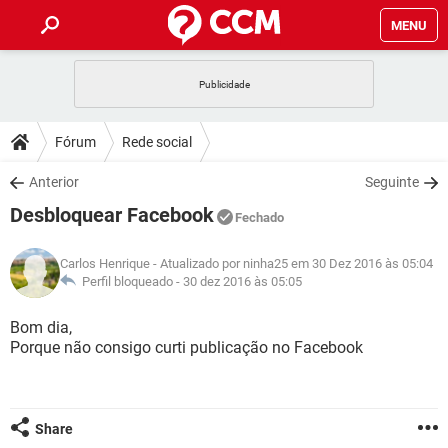
MENU
INÍCIO
JOGOS
WHATSAPP
DICAS
Fórum
Rede social
CELULAR
FACEBOOK
JOGOS
WHATSAPP
DOWNLOADS
Anterior
Seguinte
OUTLOOK
EXCEL
CELULAR
FACEBOOK
Desbloquear Facebook
INSTAGRAM
JOGOS
GMAIL
WHATSAPP
Fechado
FÓRUM
OUTLOOK
EXCEL
GUIA DE COMPRAS
CELULAR
FACEBOOK
Carlos Henrique
- Atualizado por ninha25 em 30 Dez 2016 às 05:04
INSTAGRAM
JOGOS
GMAIL
WHATSAPP
GLOSSÁRIO
Perfil bloqueado -
30 dez 2016 às 05:05
OUTLOOK
EXCEL
GUIA DE COMPRAS
CELULAR
FACEBOOK
INSTAGRAM
JOGOS
GMAIL
WHATSAPP
Bom dia,
OUTLOOK
EXCEL
Porque não consigo curti publicação no Facebook
GUIA DE COMPRAS
CELULAR
FACEBOOK
INSTAGRAM
GMAIL
OUTLOOK
EXCEL
GUIA DE COMPRAS
INSTAGRAM
GMAIL
Share