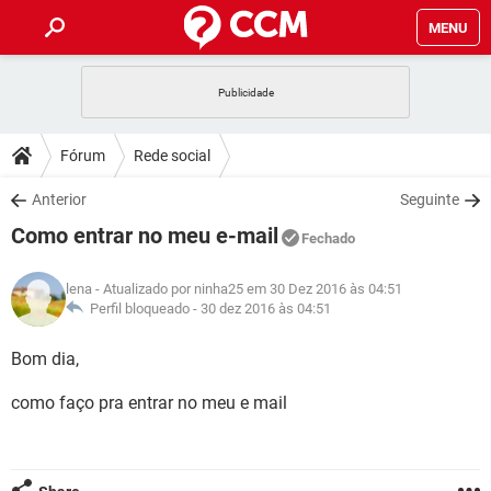
MENU
INÍCIO
JOGOS
WHATSAPP
DICAS
Fórum
Rede social
CELULAR
FACEBOOK
JOGOS
WHATSAPP
DOWNLOADS
Anterior
Seguinte
OUTLOOK
EXCEL
CELULAR
FACEBOOK
Como entrar no meu e-mail
INSTAGRAM
JOGOS
GMAIL
WHATSAPP
Fechado
FÓRUM
OUTLOOK
EXCEL
GUIA DE COMPRAS
CELULAR
FACEBOOK
lena
- Atualizado por ninha25 em 30 Dez 2016 às 04:51
INSTAGRAM
JOGOS
GMAIL
WHATSAPP
GLOSSÁRIO
Perfil bloqueado -
30 dez 2016 às 04:51
OUTLOOK
EXCEL
GUIA DE COMPRAS
CELULAR
FACEBOOK
INSTAGRAM
JOGOS
GMAIL
WHATSAPP
Bom dia,
OUTLOOK
EXCEL
GUIA DE COMPRAS
CELULAR
FACEBOOK
como faço pra entrar no meu e mail
INSTAGRAM
GMAIL
OUTLOOK
EXCEL
GUIA DE COMPRAS
INSTAGRAM
GMAIL