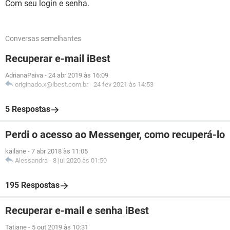
Com seu login e senha.
Conversas semelhantes
Recuperar e-mail iBest
AdrianaPaiva
-
24 abr 2019 às 16:09
originado.x@ibest.com.br
-
24 fev 2021 às 14:53
5 Respostas
Perdi o acesso ao Messenger, como recuperá-lo
kailane
-
7 abr 2018 às 11:05
Alessandra
-
8 jul 2020 às 01:50
195 Respostas
Recuperar e-mail e senha iBest
Tatiane
-
5 out 2019 às 10:31