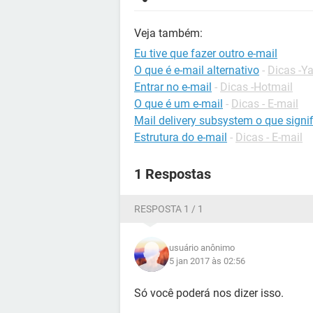
Veja também:
Eu tive que fazer outro e-mail
O que é e-mail alternativo
-
Dicas -Y
Entrar no e-mail
-
Dicas -Hotmail
O que é um e-mail
-
Dicas - E-mail
Mail delivery subsystem o que signif
Estrutura do e-mail
-
Dicas - E-mail
1 Respostas
RESPOSTA 1 / 1
usuário anônimo
5 jan 2017 às 02:56
Só você poderá nos dizer isso.