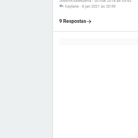
JoseVictorBezerra
-
30 mai 2018 às 05:43
Kaylane
-
8 jan 2021 às 20:59
9 Respostas