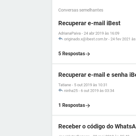
Conversas semelhantes
Recuperar e-mail iBest
AdrianaPaiva
-
24 abr 2019 às 16:09
originado.x@ibest.com.br
-
24 fev 2021 às
5 Respostas
Recuperar e-mail e senha iB
Tatiane
-
5 out 2019 às 10:31
ninha25
-
6 out 2019 às 03:34
1 Respostas
Receber o código do WhatsA