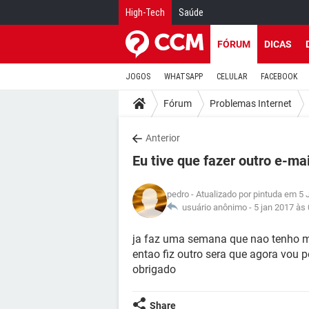
High-Tech
Saúde
FÓRUM
DICAS
JOGOS
WHATSAPP
CELULAR
FACEBOOK
Fórum
Problemas Internet
Anterior
Eu tive que fazer outro e-mai
pedro
- Atualizado por pintuda em 5 
usuário anônimo -
5 jan 2017 às
ja faz uma semana que nao tenho 
entao fiz outro sera que agora vou
obrigado
Share