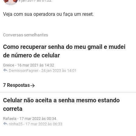
9 jan 2017 às 01:22
Veja com sua operadora ou faça um reset.
Conversas semelhantes
Como recuperar senha do meu gmail e mudei
de número de celular
Greice
-
16 mar 2021 às 14:32
DemissonFagner
-
24 jan 2023 às 14:01
7 Respostas
Celular não aceita a senha mesmo estando
correta
Rafaela
-
17 mar 2022 às 00:34
ninha25
-
17 mar 2022 às 06:33