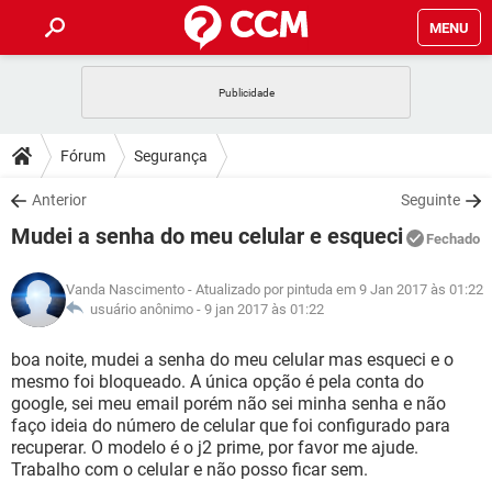
MENU
INÍCIO
JOGOS
WHATSAPP
DICAS
Fórum
Segurança
CELULAR
FACEBOOK
JOGOS
WHATSAPP
DOWNLOADS
Anterior
Seguinte
OUTLOOK
EXCEL
CELULAR
FACEBOOK
Mudei a senha do meu celular e esqueci
INSTAGRAM
JOGOS
GMAIL
WHATSAPP
Fechado
FÓRUM
OUTLOOK
EXCEL
GUIA DE COMPRAS
CELULAR
FACEBOOK
Vanda Nascimento
- Atualizado por pintuda em 9 Jan 2017 às 01:22
INSTAGRAM
JOGOS
GMAIL
WHATSAPP
GLOSSÁRIO
usuário anônimo -
9 jan 2017 às 01:22
OUTLOOK
EXCEL
GUIA DE COMPRAS
CELULAR
FACEBOOK
INSTAGRAM
JOGOS
GMAIL
WHATSAPP
boa noite, mudei a senha do meu celular mas esqueci e o
OUTLOOK
EXCEL
mesmo foi bloqueado. A única opção é pela conta do
GUIA DE COMPRAS
CELULAR
FACEBOOK
google, sei meu email porém não sei minha senha e não
INSTAGRAM
GMAIL
faço ideia do número de celular que foi configurado para
OUTLOOK
EXCEL
GUIA DE COMPRAS
recuperar. O modelo é o j2 prime, por favor me ajude.
INSTAGRAM
GMAIL
Trabalho com o celular e não posso ficar sem.