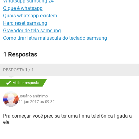
Whatsapp samsung z4
GUIA DE COMPRAS
O que é whatsapp
Quais whatsapp existem
Hard reset samsung
Gravador de tela samsung
Como tirar letra maiúscula do teclado samsung
1 Respostas
RESPOSTA 1 / 1
Melhor resposta
usuário anônimo
11 jan 2017 às 09:32
Pra começar, você precisa ter uma linha telefônica ligada a
ele.