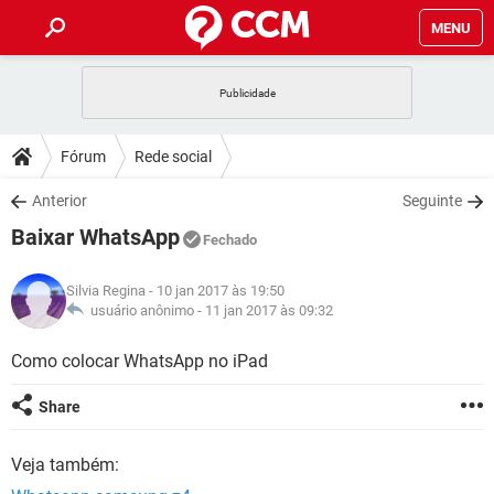
MENU
INÍCIO
JOGOS
WHATSAPP
DICAS
Fórum
Rede social
CELULAR
FACEBOOK
JOGOS
WHATSAPP
DOWNLOADS
Anterior
Seguinte
OUTLOOK
EXCEL
CELULAR
FACEBOOK
Baixar WhatsApp
INSTAGRAM
JOGOS
GMAIL
WHATSAPP
Fechado
FÓRUM
OUTLOOK
EXCEL
GUIA DE COMPRAS
CELULAR
FACEBOOK
Silvia Regina
- 10 jan 2017 às 19:50
INSTAGRAM
JOGOS
GMAIL
WHATSAPP
GLOSSÁRIO
usuário anônimo -
11 jan 2017 às 09:32
OUTLOOK
EXCEL
GUIA DE COMPRAS
CELULAR
FACEBOOK
INSTAGRAM
JOGOS
GMAIL
WHATSAPP
Como colocar WhatsApp no iPad
OUTLOOK
EXCEL
GUIA DE COMPRAS
CELULAR
FACEBOOK
Share
INSTAGRAM
GMAIL
OUTLOOK
EXCEL
GUIA DE COMPRAS
Veja também:
INSTAGRAM
GMAIL