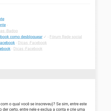
nte
nte
-
cas -Badoo
ebook como desbloquear
✓
-
Fórum Rede social
facebook
-
Dicas -Facebook
cebook
-
Dicas -Facebook
 com o qual você se inscreveu)? Se sim, entre este
 der certo, entre nele e exclua a conta e crie uma