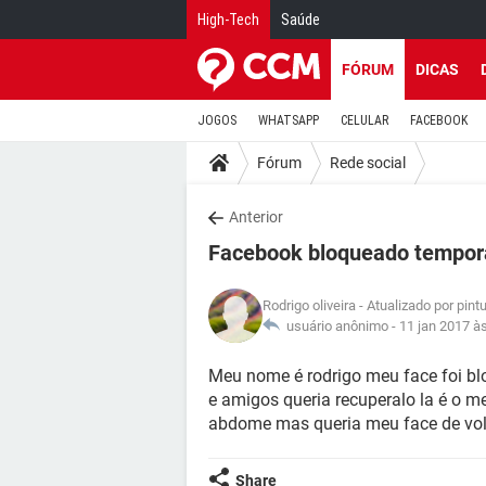
High-Tech
Saúde
FÓRUM
DICAS
JOGOS
WHATSAPP
CELULAR
FACEBOOK
Fórum
Rede social
Anterior
Facebook bloqueado tempor
Rodrigo oliveira
- Atualizado por pin
usuário anônimo -
11 jan 2017 à
Meu nome é rodrigo meu face foi bl
e amigos queria recuperalo la é o 
abdome mas queria meu face de volt
Share