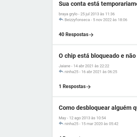
Sua conta está temporariam
braya grylo
-
25 jul 2013 às 11:36
Beizzyfonseca
-
5 nov 2022 às 18:06
40 Respostas
O chip está bloqueado e não
Jaiane
-
14 abr 2021 às 22:22
ninha25
-
16 abr 2021 às 06:25
1 Respostas
Como desbloquear alguém q
May
-
12 ago 2013 às 10:54
ninha25
-
15 mar 2020 às 05:42