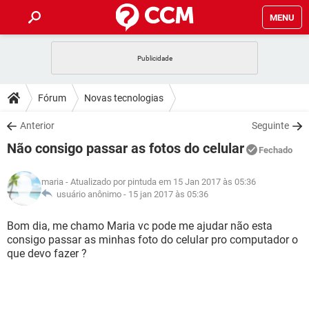
MENU
INÍCIO
JOGOS
WHATSAPP
DICAS
Fórum
Novas tecnologias
CELULAR
FACEBOOK
JOGOS
WHATSAPP
DOWNLOADS
Anterior
Seguinte
OUTLOOK
EXCEL
CELULAR
FACEBOOK
Não consigo passar as fotos do celular
INSTAGRAM
JOGOS
GMAIL
WHATSAPP
Fechado
FÓRUM
OUTLOOK
EXCEL
GUIA DE COMPRAS
CELULAR
FACEBOOK
maria
- Atualizado por pintuda em 15 Jan 2017 às 05:36
INSTAGRAM
JOGOS
GMAIL
WHATSAPP
GLOSSÁRIO
usuário anônimo -
15 jan 2017 às 05:36
OUTLOOK
EXCEL
GUIA DE COMPRAS
CELULAR
FACEBOOK
INSTAGRAM
JOGOS
GMAIL
WHATSAPP
Bom dia, me chamo Maria vc pode me ajudar não esta
OUTLOOK
EXCEL
consigo passar as minhas foto do celular pro computador o
GUIA DE COMPRAS
CELULAR
FACEBOOK
que devo fazer ?
INSTAGRAM
GMAIL
OUTLOOK
EXCEL
GUIA DE COMPRAS
INSTAGRAM
GMAIL