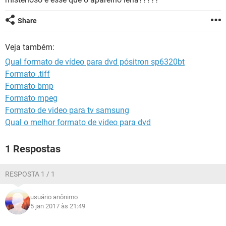
GUIA DE COMPRAS
Share
Veja também:
Qual formato de vídeo para dvd pósitron sp6320bt
Formato .tiff
Formato bmp
Formato mpeg
Formato de video para tv samsung
Qual o melhor formato de video para dvd
1 Respostas
RESPOSTA 1 / 1
usuário anônimo
5 jan 2017 às 21:49