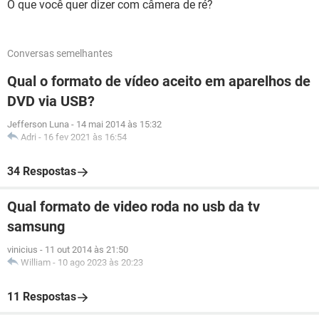
O que você quer dizer com câmera de ré?
Conversas semelhantes
Qual o formato de vídeo aceito em aparelhos de
DVD via USB?
Jefferson Luna
-
14 mai 2014 às 15:32
Adri
-
16 fev 2021 às 16:54
34 Respostas
Qual formato de video roda no usb da tv
samsung
vinicius
-
11 out 2014 às 21:50
William
-
10 ago 2023 às 20:23
11 Respostas