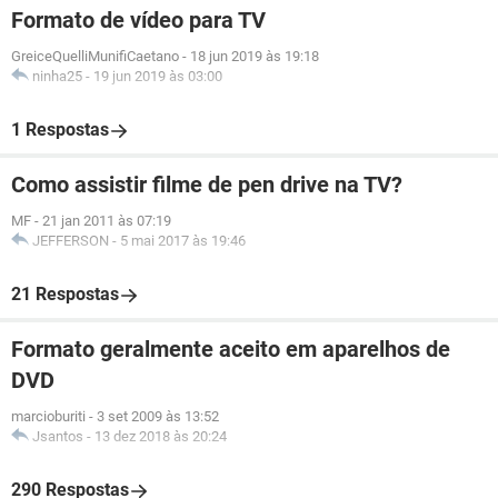
Formato de vídeo para TV
GreiceQuelliMunifiCaetano
-
18 jun 2019 às 19:18
ninha25
-
19 jun 2019 às 03:00
1 Respostas
Como assistir filme de pen drive na TV?
MF
-
21 jan 2011 às 07:19
JEFFERSON
-
5 mai 2017 às 19:46
21 Respostas
Formato geralmente aceito em aparelhos de
DVD
marcioburiti
-
3 set 2009 às 13:52
Jsantos
-
13 dez 2018 às 20:24
290 Respostas