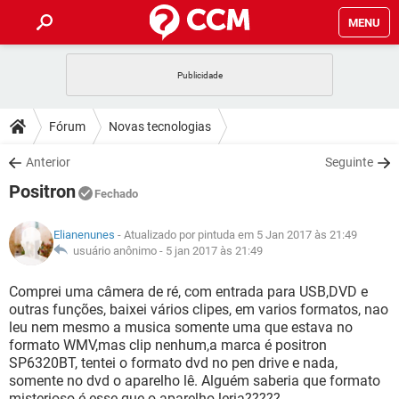
MENU
INÍCIO
JOGOS
WHATSAPP
DICAS
Fórum
Novas tecnologias
CELULAR
FACEBOOK
JOGOS
WHATSAPP
DOWNLOADS
Anterior
Seguinte
OUTLOOK
EXCEL
CELULAR
FACEBOOK
Positron
INSTAGRAM
JOGOS
GMAIL
WHATSAPP
Fechado
FÓRUM
OUTLOOK
EXCEL
GUIA DE COMPRAS
CELULAR
FACEBOOK
Elianenunes
- Atualizado por pintuda em 5 Jan 2017 às 21:49
INSTAGRAM
JOGOS
GMAIL
WHATSAPP
GLOSSÁRIO
usuário anônimo -
5 jan 2017 às 21:49
OUTLOOK
EXCEL
GUIA DE COMPRAS
CELULAR
FACEBOOK
INSTAGRAM
JOGOS
GMAIL
WHATSAPP
Comprei uma câmera de ré, com entrada para USB,DVD e
OUTLOOK
EXCEL
outras funções, baixei vários clipes, em varios formatos, nao
GUIA DE COMPRAS
CELULAR
FACEBOOK
leu nem mesmo a musica somente uma que estava no
INSTAGRAM
GMAIL
formato WMV,mas clip nenhum,a marca é positron
OUTLOOK
EXCEL
GUIA DE COMPRAS
SP6320BT, tentei o formato dvd no pen drive e nada,
INSTAGRAM
GMAIL
somente no dvd o aparelho lê. Alguém saberia que formato
misterioso é esse que o aparelho leria?????