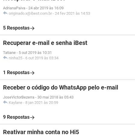
AdrianaPaiva
-
24 abr 2019 às 16:09
originado.x@ibest.com.br
-
24 fev 2021 às 14:53
5 Respostas
Recuperar e-mail e senha iBest
Tatiane
-
5 out 2019 às 10:31
ninha25
-
6 out 2019 às 03:34
1 Respostas
Receber o código do WhatsApp pelo e-mail
JoseVictorBezerra
-
30 mai 2018 às 05:43
Kaylane
-
8 jan 2021 às 20:59
9 Respostas
Reativar minha conta no Hi5