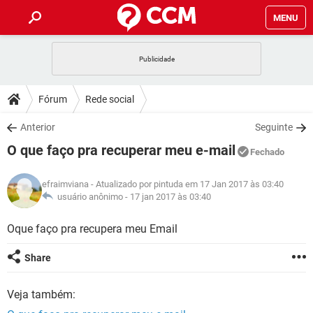
MENU
INÍCIO
JOGOS
WHATSAPP
DICAS
Fórum
Rede social
CELULAR
FACEBOOK
JOGOS
WHATSAPP
DOWNLOADS
Anterior
Seguinte
OUTLOOK
EXCEL
CELULAR
FACEBOOK
O que faço pra recuperar meu e-mail
INSTAGRAM
JOGOS
GMAIL
WHATSAPP
Fechado
FÓRUM
OUTLOOK
EXCEL
GUIA DE COMPRAS
CELULAR
FACEBOOK
efraimviana
- Atualizado por pintuda em 17 Jan 2017 às 03:40
INSTAGRAM
JOGOS
GMAIL
WHATSAPP
GLOSSÁRIO
usuário anônimo -
17 jan 2017 às 03:40
OUTLOOK
EXCEL
GUIA DE COMPRAS
CELULAR
FACEBOOK
INSTAGRAM
JOGOS
GMAIL
WHATSAPP
Oque faço pra recupera meu Email
OUTLOOK
EXCEL
GUIA DE COMPRAS
CELULAR
FACEBOOK
Share
INSTAGRAM
GMAIL
OUTLOOK
EXCEL
GUIA DE COMPRAS
Veja também:
INSTAGRAM
GMAIL