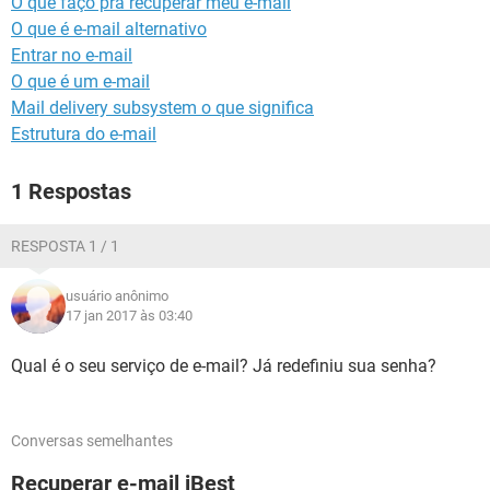
O que faço pra recuperar meu e-mail
GUIA DE COMPRAS
O que é e-mail alternativo
Entrar no e-mail
O que é um e-mail
Mail delivery subsystem o que significa
Estrutura do e-mail
1 Respostas
RESPOSTA 1 / 1
usuário anônimo
17 jan 2017 às 03:40
Qual é o seu serviço de e-mail? Já redefiniu sua senha?
Conversas semelhantes
Recuperar e-mail iBest