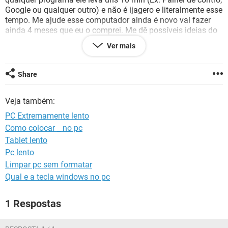
GUIA DE COMPRAS
Google ou qualquer outro) e não é ijagero e literalmente esse
tempo. Me ajude esse computador ainda é novo vai fazer
ainda 4 meses que eu o comprei. Me dê possíveis ideias do
que ocasionou isso e como resolver.
Ver mais
Share
Veja também:
PC Extremamente lento
Como colocar _ no pc
Tablet lento
Pc lento
Limpar pc sem formatar
Qual e a tecla windows no pc
1 Respostas