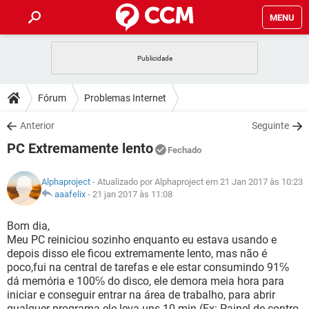
MENU
INÍCIO
JOGOS
WHATSAPP
DICAS
Fórum
Problemas Internet
CELULAR
FACEBOOK
JOGOS
WHATSAPP
DOWNLOADS
Anterior
Seguinte
OUTLOOK
EXCEL
CELULAR
FACEBOOK
PC Extremamente lento
INSTAGRAM
JOGOS
GMAIL
WHATSAPP
Fechado
FÓRUM
OUTLOOK
EXCEL
GUIA DE COMPRAS
CELULAR
FACEBOOK
Alphaproject
- Atualizado por Alphaproject em 21 Jan 2017 às 10:23
INSTAGRAM
JOGOS
GMAIL
WHATSAPP
GLOSSÁRIO
aaafelix
-
21 jan 2017 às 11:08
OUTLOOK
EXCEL
GUIA DE COMPRAS
CELULAR
FACEBOOK
INSTAGRAM
JOGOS
GMAIL
WHATSAPP
Bom dia,
OUTLOOK
EXCEL
Meu PC reiniciou sozinho enquanto eu estava usando e
GUIA DE COMPRAS
CELULAR
FACEBOOK
depois disso ele ficou extremamente lento, mas não é
INSTAGRAM
GMAIL
poco,fui na central de tarefas e ele estar consumindo 91℅
OUTLOOK
EXCEL
GUIA DE COMPRAS
dá memória e 100℅ do disco, ele demora meia hora para
INSTAGRAM
GMAIL
iniciar e conseguir entrar na área de trabalho, para abrir
qualquer programa ele leva uns 10 min (Ex: Painel de contro,