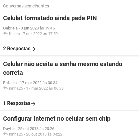
Conversas semelhantes
Celulat formatado ainda pede PIN
Gabriela
-
3 jun 2020 às 19:45
Kalleb
-
7 dez 2022 às 17:59
2 Respostas
Celular não aceita a senha mesmo estando
correta
Rafaela
-
17 mar 2022 às 00:34
ninha25
-
17 mar 2022 às 06:33
1 Respostas
Configurar internet no celular sem chip
Dayfer
-
25 out 2018 às 20:26
ninha25
-
26 out 2018 às 04:22