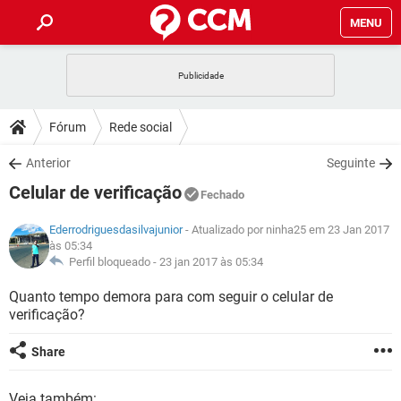
MENU
INÍCIO
JOGOS
WHATSAPP
DICAS
Fórum
Rede social
CELULAR
FACEBOOK
JOGOS
WHATSAPP
DOWNLOADS
Anterior
Seguinte
OUTLOOK
EXCEL
CELULAR
FACEBOOK
Celular de verificação
INSTAGRAM
JOGOS
GMAIL
WHATSAPP
Fechado
FÓRUM
OUTLOOK
EXCEL
GUIA DE COMPRAS
CELULAR
FACEBOOK
Ederrodriguesdasilvajunior
- Atualizado por ninha25 em 23 Jan 2017
INSTAGRAM
JOGOS
GMAIL
WHATSAPP
às 05:34
GLOSSÁRIO
OUTLOOK
EXCEL
Perfil bloqueado -
23 jan 2017 às 05:34
GUIA DE COMPRAS
CELULAR
FACEBOOK
INSTAGRAM
JOGOS
GMAIL
WHATSAPP
Quanto tempo demora para com seguir o celular de
OUTLOOK
EXCEL
verificação?
GUIA DE COMPRAS
CELULAR
FACEBOOK
INSTAGRAM
GMAIL
OUTLOOK
EXCEL
Share
GUIA DE COMPRAS
INSTAGRAM
GMAIL
Veja também: