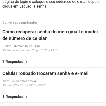
página de login e coloque o seu endereço de e-mail depois
clique em Esqueci a senha.
Conversas semelhantes
Como recuperar senha do meu gmail e mudei
de número de celular
Greice
-
16 mar 2021 à 14:32
DemissonFagner
-
24 jan 2023 à 14:01
7 Respostas
Celular roubado trocaram senha e e-mail
Tierri
-
25 jun 2020 à 22:49
ninha25
-
26 jun 2020 à 05:02
1 Respostas