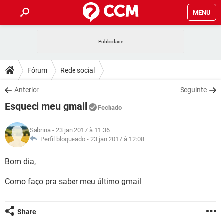
MENU
INÍCIO
JOGOS
WHATSAPP
DICAS
Fórum
Rede social
CELULAR
FACEBOOK
JOGOS
WHATSAPP
DOWNLOADS
Anterior
Seguinte
OUTLOOK
EXCEL
CELULAR
FACEBOOK
Esqueci meu gmail
INSTAGRAM
JOGOS
GMAIL
WHATSAPP
Fechado
FÓRUM
OUTLOOK
EXCEL
GUIA DE COMPRAS
CELULAR
FACEBOOK
Sabrina
- 23 jan 2017 à 11:36
INSTAGRAM
JOGOS
GMAIL
WHATSAPP
GLOSSÁRIO
Perfil bloqueado -
23 jan 2017 à 12:08
OUTLOOK
EXCEL
GUIA DE COMPRAS
CELULAR
FACEBOOK
INSTAGRAM
JOGOS
GMAIL
WHATSAPP
Bom dia,
OUTLOOK
EXCEL
GUIA DE COMPRAS
CELULAR
FACEBOOK
Como faço pra saber meu último gmail
INSTAGRAM
GMAIL
OUTLOOK
EXCEL
GUIA DE COMPRAS
INSTAGRAM
GMAIL
Share