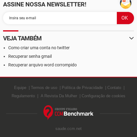
ASSINE NOSSA NEWSLETTER!
VEJA TAMBÉM
Como criar uma conta no twitter
Recuperar senha gmail
Recuperar arquivo word corrompido
Equipe
Termos de uso
Política de Privacidade
Contato
Regulamento
A Revista Da Mulher
Configuração de cookies
saude.ccm.net