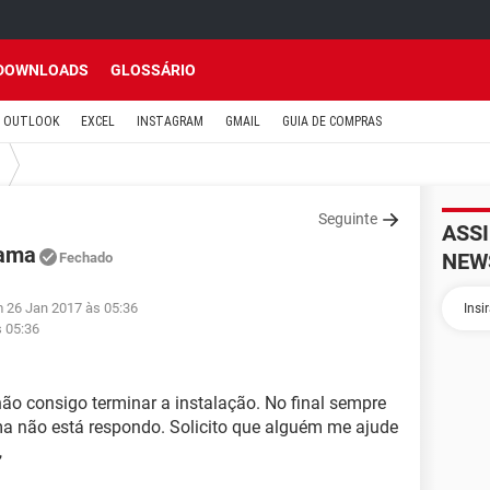
DOWNLOADS
GLOSSÁRIO
OUTLOOK
EXCEL
INSTAGRAM
GMAIL
GUIA DE COMPRAS
Seguinte
ASS
rama
NEW
Fechado
m 26 Jan 2017 às 05:36
s 05:36
ão consigo terminar a instalação. No final sempre
 não está respondo. Solicito que alguém me ajude
,