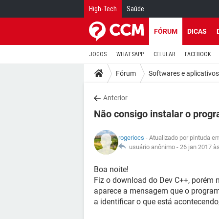
High-Tech
Saúde
FÓRUM
DICAS
JOGOS
WHATSAPP
CELULAR
FACEBOOK
Fórum
Softwares e aplicativos
Anterior
Não consigo instalar o prog
rogeriocs
- Atualizado por pintuda e
usuário anônimo -
26 jan 2017 à
Boa noite!
Fiz o download do Dev C++, porém n
aparece a mensagem que o programa
a identificar o que está acontecendo