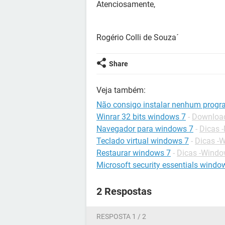
Atenciosamente,
Rogério Colli de Souza´
Share
Veja também:
Não consigo instalar nenhum prog
Winrar 32 bits windows 7
-
Download
Navegador para windows 7
-
Dicas 
Teclado virtual windows 7
-
Dicas -
Restaurar windows 7
-
Dicas -Windo
Microsoft security essentials window
2 Respostas
RESPOSTA 1 / 2