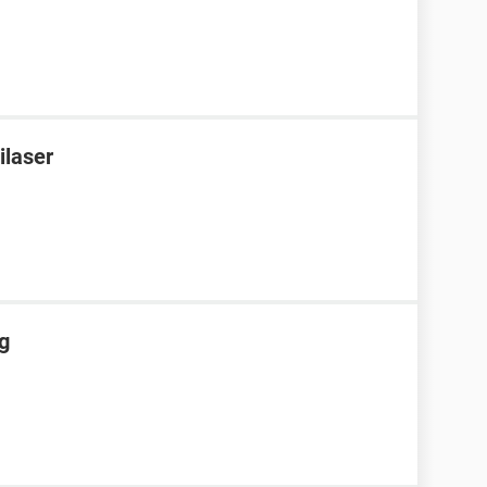
ilaser
g