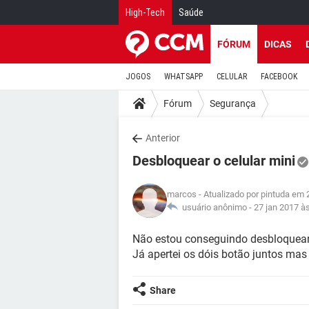
High-Tech
Saúde
FÓRUM
DICAS
JOGOS
WHATSAPP
CELULAR
FACEBOOK
Fórum
Segurança
Anterior
Desbloquear o celular mini
marcos
- Atualizado por pintuda em 
usuário anônimo -
27 jan 2017 à
Não estou conseguindo desbloquea
Já apertei os dóis botão juntos mas
Share