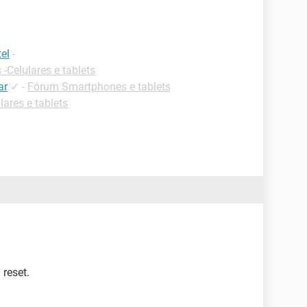
el
-
 -Celulares e tablets
ar
✓
-
Fórum Smartphones e tablets
lares e tablets
reset.