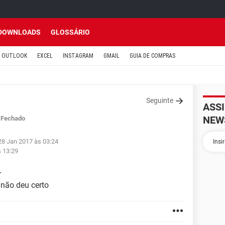
DOWNLOADS
GLOSSÁRIO
OUTLOOK
EXCEL
INSTAGRAM
GMAIL
GUIA DE COMPRAS
Seguinte
ASS
NEW
Fechado
28 Jan 2017 às 03:24
s 13:29
r
 não deu certo