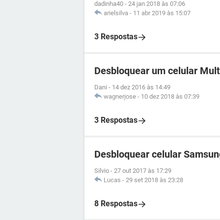
dadinha40
-
24 jan 2018 às 07:06
arielsilva
-
11 abr 2019 às 15:07
3 Respostas
Desbloquear um celular Mult
Dani
-
14 dez 2016 às 14:49
wagnerjose
-
10 dez 2018 às 07:39
3 Respostas
Desbloquear celular Samsun
Silvio
-
27 out 2017 às 17:29
Lucas
-
29 set 2018 às 23:28
8 Respostas