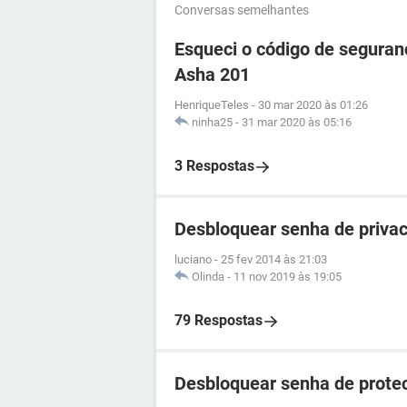
Conversas semelhantes
Esqueci o código de seguran
Asha 201
HenriqueTeles
-
30 mar 2020 às 01:26
ninha25
-
31 mar 2020 às 05:16
3 Respostas
Desbloquear senha de privac
luciano
-
25 fev 2014 às 21:03
Olinda
-
11 nov 2019 às 19:05
79 Respostas
Desbloquear senha de prote