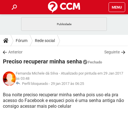
MENU
INÍCIO
JOGOS
WHATSAPP
DICAS
Fórum
Rede social
CELULAR
FACEBOOK
JOGOS
WHATSAPP
DOWNLOADS
Anterior
Seguinte
OUTLOOK
EXCEL
CELULAR
FACEBOOK
Preciso recuperar minha senha
INSTAGRAM
JOGOS
GMAIL
WHATSAPP
Fechado
FÓRUM
OUTLOOK
EXCEL
GUIA DE COMPRAS
CELULAR
FACEBOOK
Fernanda Michele dá Silva
- Atualizado por pintuda em 29 Jan 2017
INSTAGRAM
JOGOS
GMAIL
WHATSAPP
às 03:48
GLOSSÁRIO
OUTLOOK
EXCEL
Perfil bloqueado -
29 jan 2017 às 06:25
GUIA DE COMPRAS
CELULAR
FACEBOOK
INSTAGRAM
JOGOS
GMAIL
WHATSAPP
Boa noite preciso recuperar minha senha pois uso ela pra
OUTLOOK
EXCEL
acesso do Facebook e esqueci pois é uma senha antiga não
GUIA DE COMPRAS
CELULAR
FACEBOOK
consigo acessar mais pelo celular
INSTAGRAM
GMAIL
OUTLOOK
EXCEL
GUIA DE COMPRAS
INSTAGRAM
GMAIL