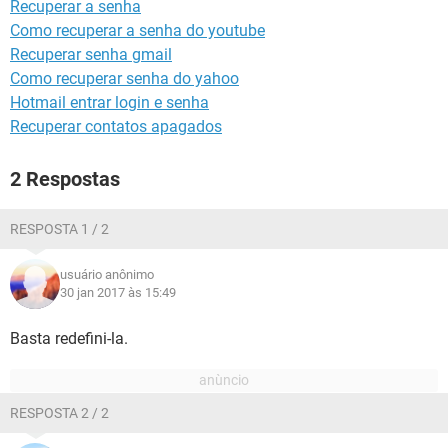
Recuperar a senha
GUIA DE COMPRAS
Como recuperar a senha do youtube
Recuperar senha gmail
Como recuperar senha do yahoo
Hotmail entrar login e senha
Recuperar contatos apagados
2 Respostas
RESPOSTA 1 / 2
usuário anônimo
30 jan 2017 às 15:49
Basta redefini-la.
RESPOSTA 2 / 2