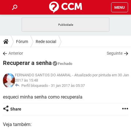
MENU
INÍCIO
JOGOS
WHATSAPP
DICAS
Fórum
Rede social
CELULAR
FACEBOOK
JOGOS
WHATSAPP
DOWNLOADS
Anterior
Seguinte
OUTLOOK
EXCEL
CELULAR
FACEBOOK
Recuperar a senha
INSTAGRAM
JOGOS
GMAIL
WHATSAPP
Fechado
FÓRUM
OUTLOOK
EXCEL
GUIA DE COMPRAS
CELULAR
FACEBOOK
FERNANDO SANTOS DO AMARAL
- Atualizado por pintuda em 30 Jan
INSTAGRAM
JOGOS
GMAIL
WHATSAPP
2017 às 15:48
GLOSSÁRIO
OUTLOOK
EXCEL
Perfil bloqueado -
31 jan 2017 às 05:37
GUIA DE COMPRAS
CELULAR
FACEBOOK
INSTAGRAM
JOGOS
GMAIL
WHATSAPP
esqueci minha senha como recuperala
OUTLOOK
EXCEL
GUIA DE COMPRAS
CELULAR
FACEBOOK
INSTAGRAM
GMAIL
Share
OUTLOOK
EXCEL
GUIA DE COMPRAS
INSTAGRAM
GMAIL
Veja também: