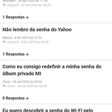
Atumane
-
26 nov 2020 às 11:38
ninha25
-
27 nov 2020 às 05:05
1 Respostas
Não lembro da senha do Yahoo
Mariza
-
4 fev 2019 às 21:53
ninha25
-
5 fev 2019 às 04:45
1 Respostas
Como eu consigo redefinir a minha senha do
álbum privado MI
Zezin
-
26 set 2023 às 03:44
Zezin
-
26 set 2023 às 03:44
0 Respostas
Eu quero descobrir a senha do Wi-Fi pelo