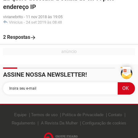
endereço IP
vivianebrito
-
11 nov 2018 às 19:05
Vinicius
-
24 set 2019 às 08:48
2 Respostas
ASSINE NOSSA NEWSLETTER!
Equipe
Termos de uso
Política de Privacidade
Contato
Regulamento
A Revista Da Mulher
Configuração de cookies