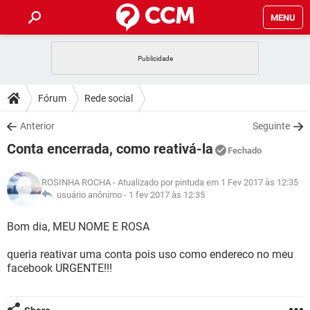
MENU
INÍCIO
JOGOS
WHATSAPP
DICAS
Fórum
Rede social
CELULAR
FACEBOOK
JOGOS
WHATSAPP
DOWNLOADS
Anterior
Seguinte
OUTLOOK
EXCEL
CELULAR
FACEBOOK
Conta encerrada, como reativá-la
INSTAGRAM
JOGOS
GMAIL
WHATSAPP
Fechado
FÓRUM
OUTLOOK
EXCEL
GUIA DE COMPRAS
CELULAR
FACEBOOK
ROSINHA ROCHA
- Atualizado por pintuda em 1 Fev 2017 às 12:35
INSTAGRAM
JOGOS
GMAIL
WHATSAPP
GLOSSÁRIO
usuário anônimo -
1 fev 2017 às 12:35
OUTLOOK
EXCEL
GUIA DE COMPRAS
CELULAR
FACEBOOK
INSTAGRAM
JOGOS
GMAIL
WHATSAPP
Bom dia, MEU NOME E ROSA
OUTLOOK
EXCEL
GUIA DE COMPRAS
CELULAR
FACEBOOK
queria reativar uma conta pois uso como endereco no meu
INSTAGRAM
GMAIL
facebook URGENTE!!!
OUTLOOK
EXCEL
GUIA DE COMPRAS
INSTAGRAM
GMAIL