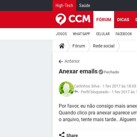
High-Tech
Saúde
FÓRUM
DICAS
JOGOS
WHATSAPP
CELULAR
FACEBOOK
Fórum
Rede social
Anterior
Anexar emails
Fechado
Carlinhos Silva
- 1 fev 2017 às 18:03
Perfil bloqueado -
1 fev 2017 às 
Por favor, eu não consigo mais anex
Quando clico pra anexar aparece u
o arquivo, tente mais tarde.. Algue
Share