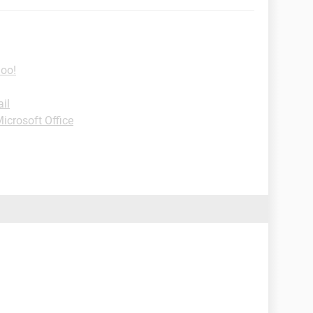
hoo!
il
icrosoft Office