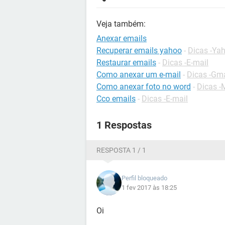
Veja também:
Anexar emails
Recuperar emails yahoo
-
Dicas -Ya
Restaurar emails
-
Dicas -E-mail
Como anexar um e-mail
-
Dicas -Gma
Como anexar foto no word
-
Dicas -M
Cco emails
-
Dicas -E-mail
1 Respostas
RESPOSTA 1 / 1
Perfil bloqueado
1 fev 2017 às 18:25
Oi