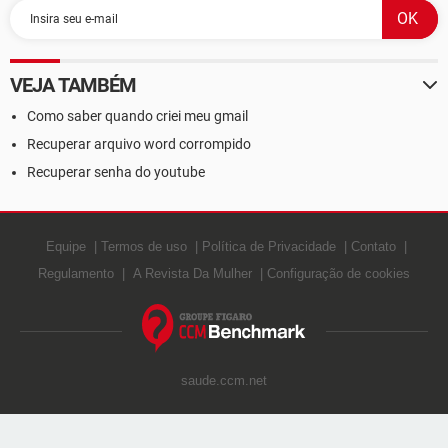
VEJA TAMBÉM
Como saber quando criei meu gmail
Recuperar arquivo word corrompido
Recuperar senha do youtube
Equipe
Termos de uso
Política de Privacidade
Contato
Regulamento
A Revista Da Mulher
Configuração de cookies
saude.ccm.net