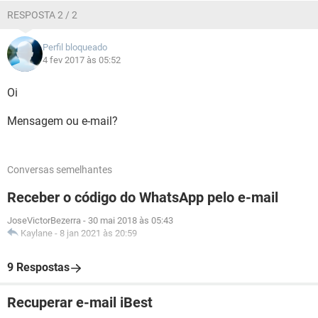
RESPOSTA 2 / 2
Perfil bloqueado
4 fev 2017 às 05:52
Oi
Mensagem ou e-mail?
Conversas semelhantes
Receber o código do WhatsApp pelo e-mail
JoseVictorBezerra
-
30 mai 2018 às 05:43
Kaylane
-
8 jan 2021 às 20:59
9 Respostas
Recuperar e-mail iBest