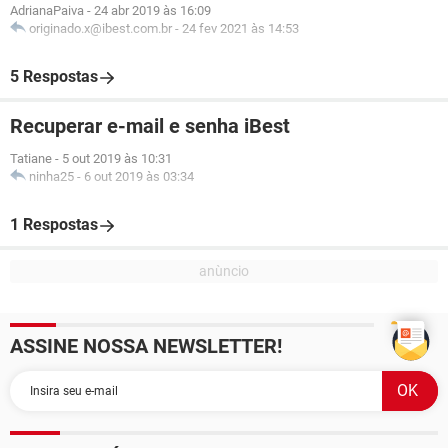
AdrianaPaiva
-
24 abr 2019 às 16:09
originado.x@ibest.com.br
-
24 fev 2021 às 14:53
5 Respostas
Recuperar e-mail e senha iBest
Tatiane
-
5 out 2019 às 10:31
ninha25
-
6 out 2019 às 03:34
1 Respostas
ASSINE NOSSA NEWSLETTER!