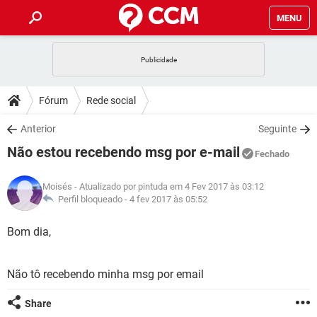
MENU
INÍCIO
JOGOS
WHATSAPP
DICAS
Fórum
Rede social
CELULAR
FACEBOOK
JOGOS
WHATSAPP
DOWNLOADS
Anterior
Seguinte
OUTLOOK
EXCEL
CELULAR
FACEBOOK
Não estou recebendo msg por e-mail
INSTAGRAM
JOGOS
GMAIL
WHATSAPP
Fechado
FÓRUM
OUTLOOK
EXCEL
GUIA DE COMPRAS
CELULAR
FACEBOOK
Moisés
- Atualizado por pintuda em 4 Fev 2017 às 03:12
INSTAGRAM
JOGOS
GMAIL
WHATSAPP
GLOSSÁRIO
Perfil bloqueado -
4 fev 2017 às 05:52
OUTLOOK
EXCEL
GUIA DE COMPRAS
CELULAR
FACEBOOK
INSTAGRAM
JOGOS
GMAIL
WHATSAPP
Bom dia,
OUTLOOK
EXCEL
GUIA DE COMPRAS
CELULAR
FACEBOOK
INSTAGRAM
GMAIL
Não tô recebendo minha msg por email
OUTLOOK
EXCEL
GUIA DE COMPRAS
INSTAGRAM
GMAIL
Share