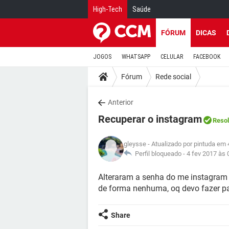
High-Tech
Saúde
FÓRUM
DICAS
JOGOS
WHATSAPP
CELULAR
FACEBOOK
Fórum
Rede social
Anterior
Recuperar o instagram
Resol
gleysse
- Atualizado por pintuda em 
Perfil bloqueado -
4 fev 2017 às 
Alteraram a senha do me instagram 
de forma nenhuma, oq devo fazer pa
Share