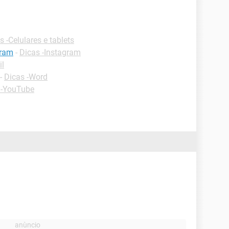
s -Celulares e tablets
gram
-
Dicas -Instagram
il
-
Dicas -Word
 -YouTube