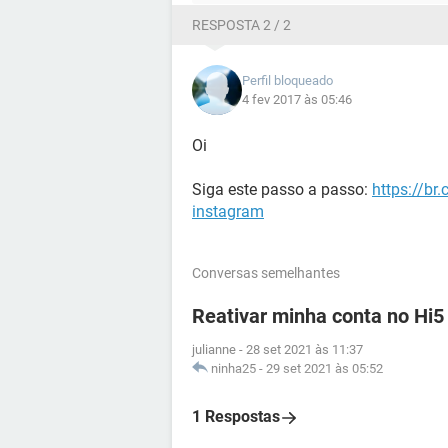
RESPOSTA 2 / 2
Perfil bloqueado
4 fev 2017 às 05:46
Oi
Siga este passo a passo:
https://br
instagram
Conversas semelhantes
Reativar minha conta no Hi5
julianne
-
28 set 2021 às 11:37
ninha25
-
29 set 2021 às 05:52
1 Respostas