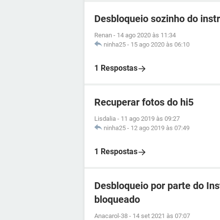
Desbloqueio sozinho do ins
Renan
-
14 ago 2020 às 11:34
ninha25
-
15 ago 2020 às 06:10
1 Respostas
Recuperar fotos do hi5
Lisdalia
-
11 ago 2019 às 09:27
ninha25
-
12 ago 2019 às 07:49
1 Respostas
Desbloqueio por parte do In
bloqueado
Anacarol-38
-
14 set 2021 às 07:07