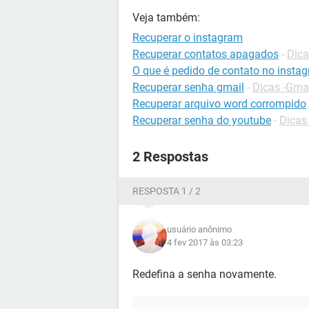
Veja também:
Recuperar o instagram
Recuperar contatos apagados
-
Dica
O que é pedido de contato no insta
Recuperar senha gmail
-
Dicas -Gma
Recuperar arquivo word corrompido
Recuperar senha do youtube
-
Dicas
2 Respostas
RESPOSTA 1 / 2
usuário anônimo
4 fev 2017 às 03:23
Redefina a senha novamente.