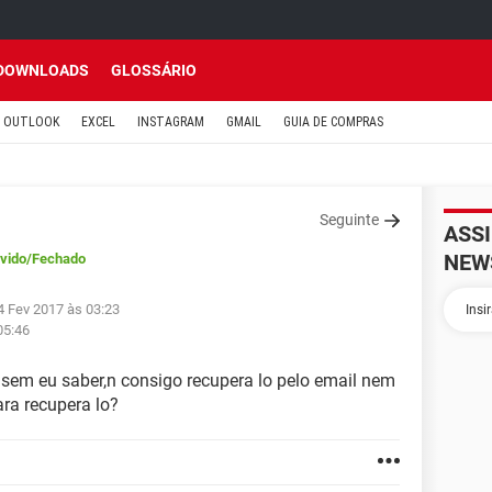
DOWNLOADS
GLOSSÁRIO
OUTLOOK
EXCEL
INSTAGRAM
GMAIL
GUIA DE COMPRAS
Seguinte
ASS
NEW
vido
/Fechado
4 Fev 2017 às 03:23
05:46
sem eu saber,n consigo recupera lo pelo email nem
ra recupera lo?