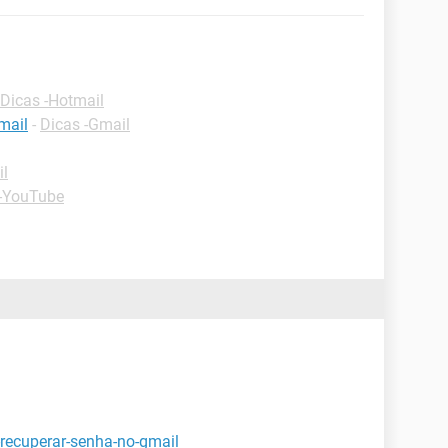
Dicas -Hotmail
mail
-
Dicas -Gmail
il
 -YouTube
recuperar-senha-no-gmail