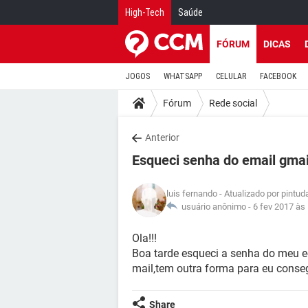
High-Tech
Saúde
FÓRUM
DICAS
JOGOS
WHATSAPP
CELULAR
FACEBOOK
Fórum
Rede social
Anterior
Esqueci senha do email gmai
luis fernando
- Atualizado por pintu
usuário anônimo -
6 fev 2017 às
Ola!!!
Boa tarde esqueci a senha do meu e-
mail,tem outra forma para eu conseg
Share