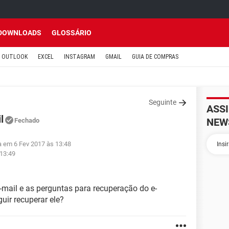
DOWNLOADS
GLOSSÁRIO
OUTLOOK
EXCEL
INSTAGRAM
GMAIL
GUIA DE COMPRAS
Seguinte
ASS
l
NEW
Fechado
da em 6 Fev 2017 às 13:48
 13:49
mail e as perguntas para recuperação do e-
uir recuperar ele?