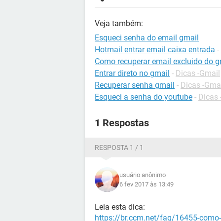
Veja também:
Esqueci senha do email gmail
Hotmail entrar email caixa entrada
-
Como recuperar email excluido do g
Entrar direto no gmail
-
Dicas -Gmail
Recuperar senha gmail
-
Dicas -Gma
Esqueci a senha do youtube
-
Dicas
1 Respostas
RESPOSTA 1 / 1
usuário anônimo
6 fev 2017 às 13:49
Leia esta dica:
https://br.ccm.net/faq/16455-como-