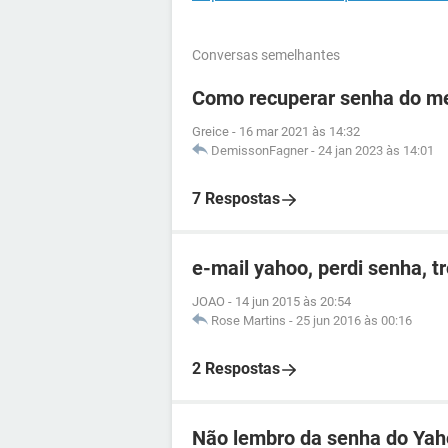
Conversas semelhantes
Como recuperar senha do me
Greice
-
16 mar 2021 às 14:32
DemissonFagner
-
24 jan 2023 às 14:01
7 Respostas
e-mail yahoo, perdi senha, t
JOAO
-
14 jun 2015 às 20:54
Rose Martins
-
25 jun 2016 às 00:16
2 Respostas
Não lembro da senha do Ya